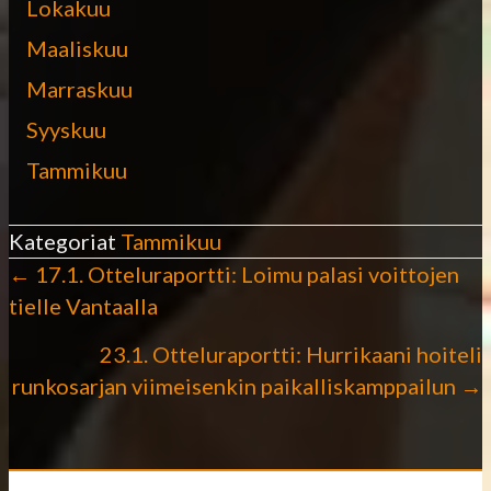
Lokakuu
Maaliskuu
Marraskuu
Syyskuu
Tammikuu
Kategoriat
Tammikuu
← 17.1. Otteluraportti: Loimu palasi voittojen
P
tielle Vantaalla
o
23.1. Otteluraportti: Hurrikaani hoiteli
runkosarjan viimeisenkin paikalliskamppailun →
s
t