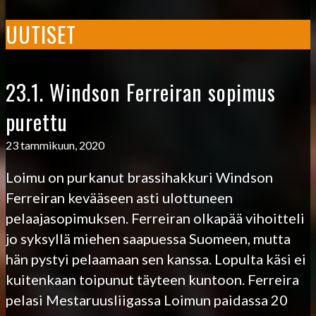
UUTISET
23.1. Windson Ferreiran sopimus
purettu
23 tammikuun, 2020
Loimu on purkanut brassihakkuri Windson
Ferreiran kevääseen asti ulottuneen
pelaajasopimuksen. Ferreiran olkapää vihoitteli
jo syksyllä miehen saapuessa Suomeen, mutta
hän pystyi pelaamaan sen kanssa. Lopulta käsi ei
kuitenkaan toipunut täyteen kuntoon. Ferreira
pelasi Mestaruusliigassa Loimun paidassa 20