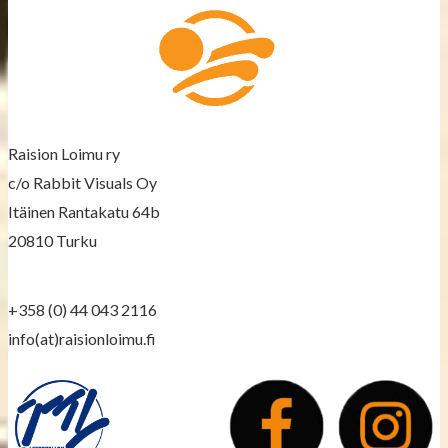
s
n
a
v
Raision Loimu ry
i
c/o Rabbit Visuals Oy
g
Itäinen Rantakatu 64b
a
20810 Turku
t
+358 (0) 44 043 2116
i
info(at)raisionloimu.fi
o
n