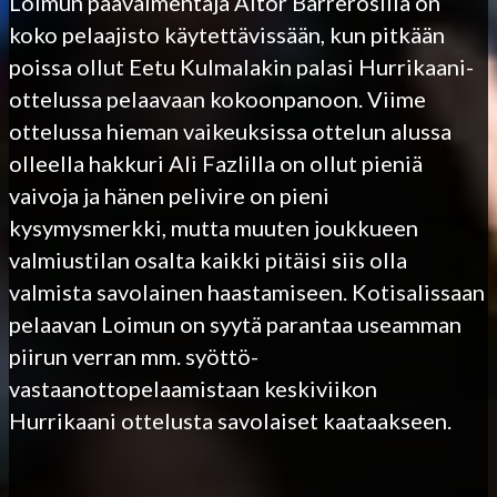
Loimun päävalmentaja Aitor Barrerosilla on
koko pelaajisto käytettävissään, kun pitkään
poissa ollut Eetu Kulmalakin palasi Hurrikaani-
ottelussa pelaavaan kokoonpanoon. Viime
ottelussa hieman vaikeuksissa ottelun alussa
olleella hakkuri Ali Fazlilla on ollut pieniä
vaivoja ja hänen pelivire on pieni
kysymysmerkki, mutta muuten joukkueen
valmiustilan osalta kaikki pitäisi siis olla
valmista savolainen haastamiseen. Kotisalissaan
pelaavan Loimun on syytä parantaa useamman
piirun verran mm. syöttö-
vastaanottopelaamistaan keskiviikon
Hurrikaani ottelusta savolaiset kaataakseen.