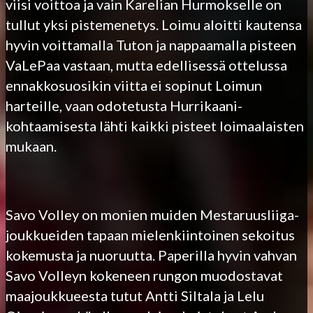
viisi voittoa ja vain Karelian Hurmokselle on
tullut yksi pistemenetys. Loimu aloitti kautensa
hyvin voittamalla Tuton ja nappaamalla pisteen
VaLePaa vastaan, mutta edellisessä ottelussa
ennakkosuosikin viitta ei sopinut Loimun
harteille, vaan odotetusta Hurrikaani-
kohtaamisesta lähti kaikki pisteet loimaalaisten
mukaan.
Savo Volley on monien muiden Mestaruusliiga-
joukkueiden tapaan mielenkiintoinen sekoitus
kokemusta ja nuoruutta. Paperilla hyvin vahvan
Savo Volleyn kokeneen rungon muodostavat
maajoukkueesta tutut Antti Siltala ja Lelu