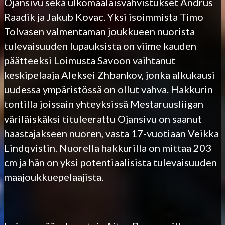
Ojansivu sekä ulkomaalaisvahvistukset Andrus
Raadik ja Jakub Kovac. Yksi isoimmista Timo
Tolvasen valmentaman joukkueen nuorista
tulevaisuuden lupauksista on viime kauden
päätteeksi Loimusta Savoon vaihtanut
keskipelaaja Aleksei Zhbankov, jonka alkukausi
uudessa ympäristössä on ollut vahva. Hakkurin
tontilla joissain yhteyksissä Mestaruusliigan
väriläiskäksi tituleerattu Ojansivu on saanut
haastajakseen nuoren, vasta 17-vuotiaan Veikka
Lindqvistin. Nuorella hakkurilla on mittaa 203
cm ja hän on yksi potentiaalisista tulevaisuuden
maajoukkuepelaajista.