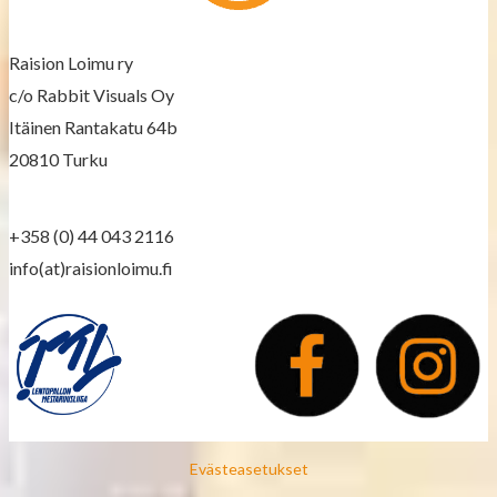
v
Raision Loimu ry
i
c/o Rabbit Visuals Oy
g
Itäinen Rantakatu 64b
a
20810 Turku
t
+358 (0) 44 043 2116
i
info(at)raisionloimu.fi
o
n
Evästeasetukset