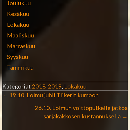
Joulukuu
Kesäkuu
Lokakuu
Maaliskuu
Marraskuu
Syyskuu
Tammikuu
Kategoriat
2018-2019
,
Lokakuu
← 19.10. Loimu juhli Tiikerit kumoon
P
26.10. Loimun voittoputkelle jatkoa
o
sarjakakkosen kustannuksella →
s