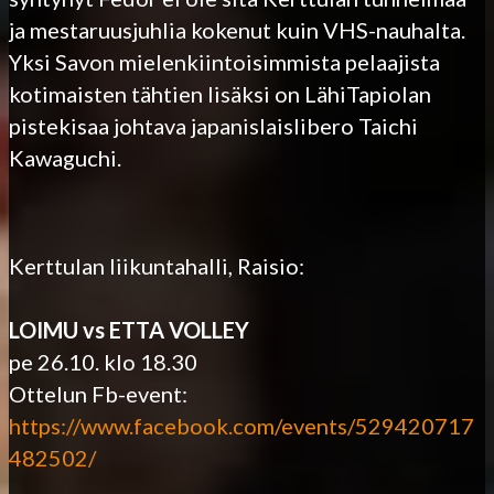
ja mestaruusjuhlia kokenut kuin VHS-nauhalta.
Yksi Savon mielenkiintoisimmista pelaajista
kotimaisten tähtien lisäksi on LähiTapiolan
pistekisaa johtava japanislaislibero Taichi
Kawaguchi.
Kerttulan liikuntahalli, Raisio:
LOIMU vs ETTA VOLLEY
pe 26.10. klo 18.30
Ottelun Fb-event:
https://www.facebook.com/events/529420717
482502/