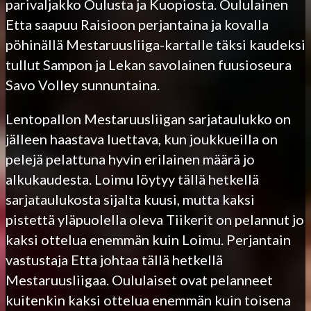
parivaljakko Oulusta ja Kuopiosta. Oululainen
Etta saapuu Raisioon perjantaina ja kovalla
pöhinällä Mestaruusliiga-kartalle täksi kaudeksi
tullut Sampon ja Lekan savolainen fuusioseura
Savo Volley sunnuntaina.
Lentopallon Mestaruusliigan sarjataulukko on
jälleen haastava luettava, kun joukkueilla on
pelejä pelattuna hyvin erilainen määrä jo
alkukaudesta. Loimu löytyy tällä hetkellä
sarjataulukosta sijalta kuusi, mutta kaksi
pistettä yläpuolella oleva Tiikerit on pelannut jo
kaksi ottelua enemmän kuin Loimu. Perjantain
vastustaja Etta johtaa tällä hetkellä
Mestaruusliigaa. Oululaiset ovat pelanneet
kuitenkin kaksi ottelua enemmän kuin toisena