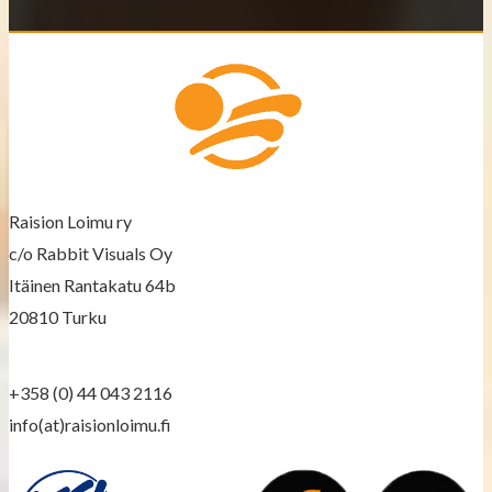
t
s
n
a
v
Raision Loimu ry
c/o Rabbit Visuals Oy
i
Itäinen Rantakatu 64b
g
20810 Turku
a
+358 (0) 44 043 2116
t
info(at)raisionloimu.fi
i