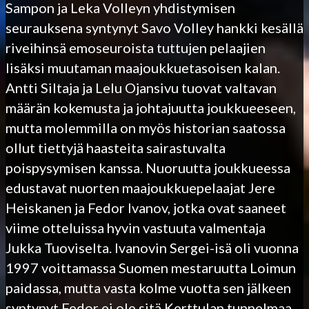
Sampon ja Leka Volleyn yhdistymisen
seurauksena syntynyt Savo Volley hankki kesällä
riveihinsä emoseuroista tuttujen pelaajien
lisäksi muutaman maajoukkuetasoisen kalan.
Antti Siltaja ja Lelu Ojansivu tuovat valtavan
määrän kokemusta ja johtajuutta joukkueeseen,
mutta molemmilla on myös historian saatossa
ollut tiettyjä haasteita sairastuvalta
poispysymisen kanssa. Nuoruutta joukkueessa
edustavat nuorten maajoukkuepelaajat Jere
Heiskanen ja Fedor Ivanov, jotka ovat saaneet
viime otteluissa hyvin vastuuta valmentaja
Jukka Tuoviselta. Ivanovin Sergei-isä oli vuonna
1997 voittamassa Suomen mestaruutta Loimun
paidassa, mutta vasta kolme vuotta sen jälkeen
syntynyt Fedor ei ole sitä Kerttulan tunnelmaa