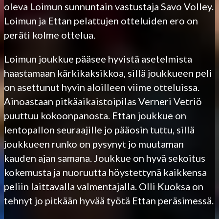
oleva Loimun sunnuntain vastustaja Savo Volley.
Loimun ja Ettan pelattujen otteluiden ero on
peräti kolme ottelua.
Loimun joukkue pääsee hyvistä asetelmista
haastamaan kärkikaksikkoa, sillä joukkueen peli
on asettunut hyvin aloilleen viime otteluissa.
Ainoastaan pitkäaikaistoipilas Verneri Vetriö
puuttuu kokoonpanosta. Ettan joukkue on
lentopallon seuraajille jo pääosin tuttu, sillä
joukkueen runko on pysynyt jo muutaman
kauden ajan samana. Joukkue on hyvä sekoitus
kokemusta ja nuoruutta höystettynä kaikkensa
peliin laittavalla valmentajalla. Olli Kuoksa on
tehnyt jo pitkään hyvää työtä Ettan peräsimessä.