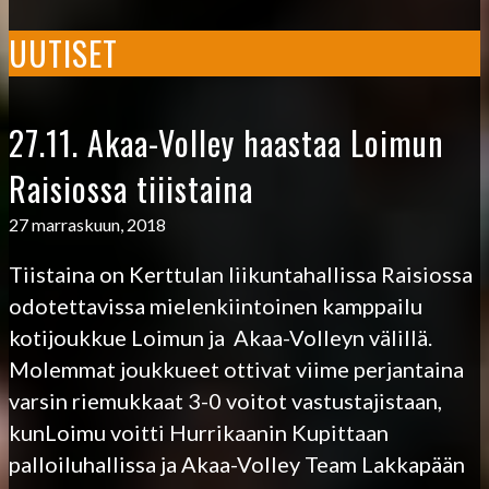
UUTISET
27.11. Akaa-Volley haastaa Loimun
Raisiossa tiiistaina
27 marraskuun, 2018
Tiistaina on Kerttulan liikuntahallissa Raisiossa
odotettavissa mielenkiintoinen kamppailu
kotijoukkue Loimun ja Akaa-Volleyn välillä.
Molemmat joukkueet ottivat viime perjantaina
varsin riemukkaat 3-0 voitot vastustajistaan,
kunLoimu voitti Hurrikaanin Kupittaan
palloiluhallissa ja Akaa-Volley Team Lakkapään