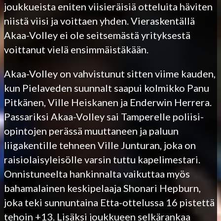
joukkueista eniten viisieräisiä otteluita häviten
niistä viisi ja voittaen yhden. Vieraskentällä
Akaa-Volley ei ole seitsemästä yrityksestä
voittanut vielä ensimmäistäkään.
Akaa-Volley on vahvistunut sitten viime kauden,
kun Pielaveden suunnalt saapui kolmikko Panu
Pitkänen, Ville Heiskanen ja Enderwin Herrera.
Passariksi Akaa-Volley sai Tamperelle poliisi-
opintojen perässä muuttaneen ja paluun
liigakentille tehneen Ville Junturan, joka on
raisiolaisyleisölle varsin tuttu kapelimestari.
Onnistuneelta hankinnalta vaikuttaa myös
bahamalainen keskipelaaja Shonari Hepburn,
joka teki sunnuntaina Etta-ottelussa 16 pistettä
tehoin +13. Lisäksi joukkueen selkärankaa