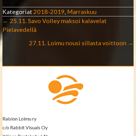
Kategoriat
2018-2019
,
Marraskuu
← 25.11. Savo Volley maksoi kalavelat
P
Pielavedellä
o
27.11. Loimu nousi sillasta voittoon →
s
t
s
n
a
v
Raision Loimu ry
c/o Rabbit Visuals Oy
i