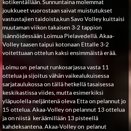
kotikentällään. Sunnuntaina molemmat
joukkueet vuorostaan saivat muistutukset
vastustajien taidoista,kun Savo Volley kuittaisi
muutaman viikon takaisen 3-2 tappion
isännöidessään Loimua Pielavedellä. Akaa-
Volley taasen taipui kotonaan Ettalle 3-2
voitettuaan ottelun kaksi ensimmäistä erää.
Loimu on pelanut runkosarjassa vasta 11
ottelua ja sijoitus vähän vaikealukuisessa
sarjataulukossa on tällä hetkellä tasaisessa
keskikastissa viides, mutta esimerkiksi
yläpuolella neljäntenä oleva Etta on pelannut jo
15 ottelua. Akaa-Volley on pelannut 13 ottelua
ja on niistä keräämillään 13 pisteellä
kahdeksantena. Akaa-Volley on pelanut