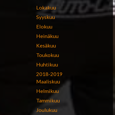
Lokakuu
Syyskuu
Elokuu
Heinäkuu
Kesäkuu
Toukokuu
Huhtikuu
2018-2019
Maaliskuu
Helmikuu
Tammikuu
Joulukuu