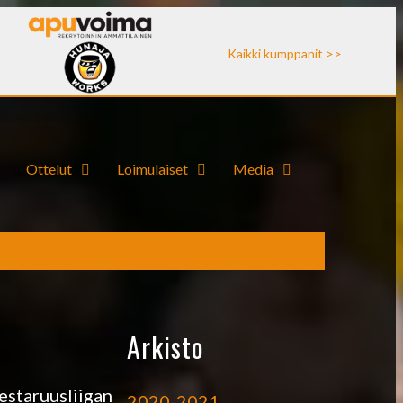
Kaikki kumppanit >>
Ottelut
Loimulaiset
Media
Arkisto
estaruusliigan
2020-2021