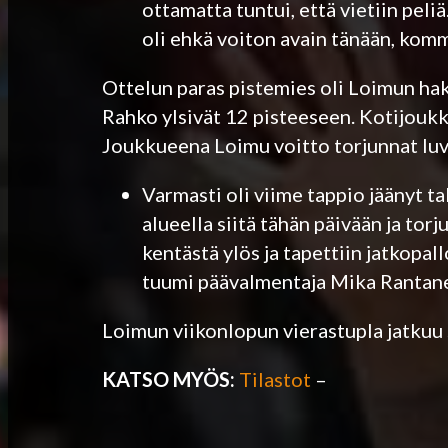
ottamatta tuntui, että vietiin peliä
oli ehkä voiton avain tänään, kom
Ottelun paras pistemies oli Loimun hakk
Rahko ylsivät 12 pisteeseen. Kotijouk
Joukkueena Loimu voitto torjunnat luv
­Varmasti oli viime tappio jäänyt 
alueella siitä tähän päivään ja tor
kentästä ylös ja tapettiin jatkopall
tuumi päävalmentaja Mika Rantan
Loimun viikonlopun vierastupla jatkuu 
KATSO MYÖS:
Tilastot
–