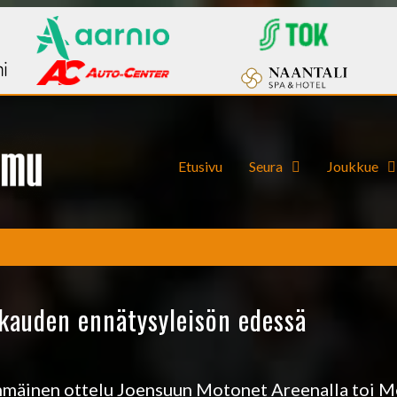
Etusivu
Seura
Joukkue
 kauden ennätysyleisön edessä
mmäinen ottelu Joensuun Motonet Areenalla toi M