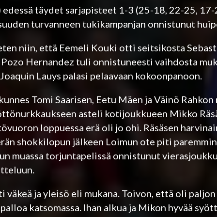
edessä täydet sarjapisteet 1-3 (25-18, 22-25, 17-
isuuden turvanneen tukikampanjan onnistunut huip
eten niin, että Eemeli Kouki otti seitsikosta Sebas
Pozo Hernandez tuli onnistuneesti vaihdosta muka
ja Joaquin Lauys palasi pelaavaan kokoonpanoon.
 kunnes Tomi Saarisen, Eetu Mäen ja Väinö Rahkon 
yöttönurkkaukseen asteli kotijoukkueen Mikko Räs
tövuoron loppuessa erä oli jo ohi. Räsäsen harvina
serän shokkilopun jälkeen Loimun ote piti paremmi
un muassa torjuntapelissä onnistunut vierasjoukkue
otteluun.
väkeä ja yleisö eli mukana. Toivon, että oli paljon 
topalloa katsomassa. Ihan alkua ja Mikon hyvää syö