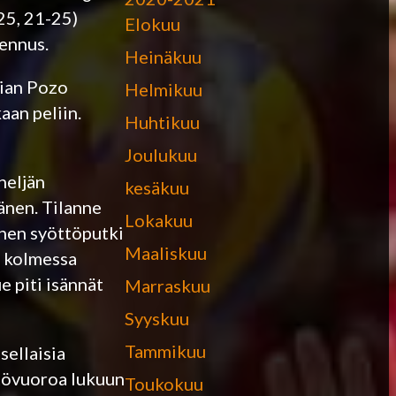
25, 21-25)
Elokuu
ennus.
Heinäkuu
tian Pozo
Helmikuu
an peliin.
Huhtikuu
Joulukuu
neljän
kesäkuu
änen. Tilanne
Lokakuu
inen syöttöputki
Maaliskuu
n kolmessa
 piti isännät
Marraskuu
Syyskuu
Tammikuu
sellaisia
ttövuoroa lukuun
Toukokuu