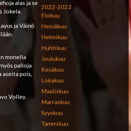
ehoja alas ja se
2022-2023
 Jokela.
Elokuu
Layus ja Väinö
Heinäkuu
lään.
Helmikuu
Huhtikuu
iin monella
Joulukuu
 myös palloja
Kesäkuu
a aseita pois,
Lokakuu
Maaliskuu
vo Volley.
Marraskuu
Syyskuu
Tammikuu