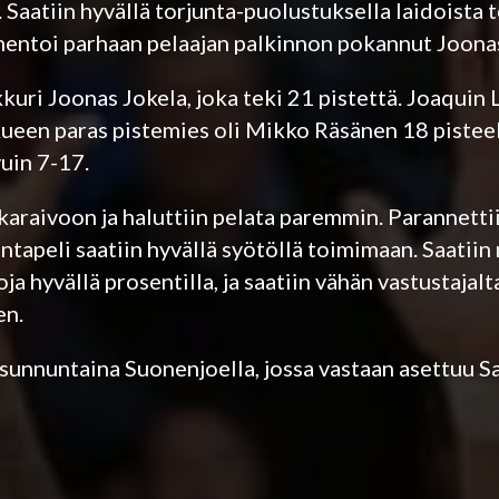
. Saatiin hyvällä torjunta-puolustuksella laidoista t
mentoi parhaan pelaajan palkinnon pokannut Joonas
uri Joonas Jokela, joka teki 21 pistettä. Joaquin 
kueen paras pistemies oli Mikko Räsänen 18 pisteel
uin 7-17.
takaraivoon ja haluttiin pelata paremmin. Parannett
juntapeli saatiin hyvällä syötöllä toimimaan. Saatiin
oja hyvällä prosentilla, ja saatiin vähän vastustajalt
en.
sunnuntaina Suonenjoella, jossa vastaan asettuu Sa