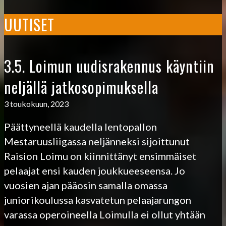
UUTISET
3.5. Loimun uudisrakennus käyntiin
neljällä jatkosopimuksella
3 toukokuun, 2023
Päättyneellä kaudella lentopallon
Mestaruusliigassa neljänneksi sijoittunut
Raision Loimu on kiinnittänyt ensimmäiset
pelaajat ensi kauden joukkueeseensa. Jo
vuosien ajan pääosin samalla omassa
juniorikoulussa kasvatetun pelaajarungon
varassa operoineella Loimulla ei ollut yhtään