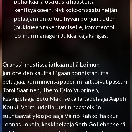
peliaikaa ja osa uusia haasteita
kehittyäkseen. Nyt kokoon saatu neljän
pelaajan runko tuo hyvän pohjan uuden
joukkueen rakentamiselle, kommentoi
Loimun manageri Jukka Rajakangas.
Oranssi-mustissa jatkaa neljä Loimun
junioreiden kautta liigaan ponnistanutta
pelaajaa, kun nimensä paperiin laittoivat passari
Tomi Saarinen, libero Esko Vuorinen,
keskipelaaja Eetu Mäki sekä laitapelaaja Aapeli
Kouki. Varmuudella uusiin haasteisiin
suuntaavat yleispelaaja Väinö Rahko, hakkuri
Joonas Jokela, keskipelaaja Seth Golleher sekä