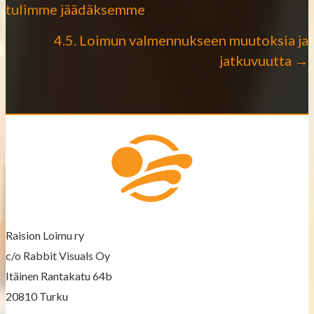
P
tulimme jäädäksemme
o
4.5. Loimun valmennukseen muutoksia ja
jatkuvuutta →
s
t
s
n
a
v
Raision Loimu ry
i
c/o Rabbit Visuals Oy
g
Itäinen Rantakatu 64b
a
20810 Turku