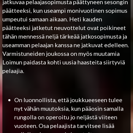
jatkuvaa pelaajasopimusta päättyneen sesongin
päätteeksi, kun useampi monivuotinen sopimus
umpeutui samaan aikaan. Heti kauden
päätteeksi jatketut neuvottelut ovat poikineet
tähän mennessä neljä tärkeää jatkosopimusta ja
useamman pelaajan kanssa ne jatkuvat edelleen.
Varmistuneiden joukossa on myös muutamia
Loimun paidasta kohti uusia haasteita siirtyviä
pelaajia.
On luonnollista, että joukkueeseen tulee
nyt vähän muutoksia, kun pääosin samalla
rungolla on operoitu jo neljästä viiteen
vuoteen. Osa pelaajista tarvitsee lisää