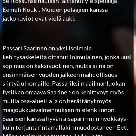
pelitossunsa naulaan laittanut yleispelaaja
Eemeli Kouki. Muiden pelaajien kanssa
jatkokuviot ovat vielä auki.
Passari Saarinen on yksi isoimpia
kehitysaskeleita ottanut loimulainen, jonka uusi
sopimus on kaksivuotinen, mutta siinä on
ensimmäisen vuoden jälkeen mahdollisuus
siirtyä ulkomaille. Passariksi maailmanluokan
fysiikan omaava Saarinen on kehittynyt myös
muilla osa-alueilla ja on herättänyt myös
maajoukkuevalmennuksen mielenkiinnon.
Saarisen kanssa hyvän aisaparin niin hyökkäys-
kuin torjuntarintamallakin muodostaneen Eetu
Mäen sopimus on muotoa 1+1 vuotta.