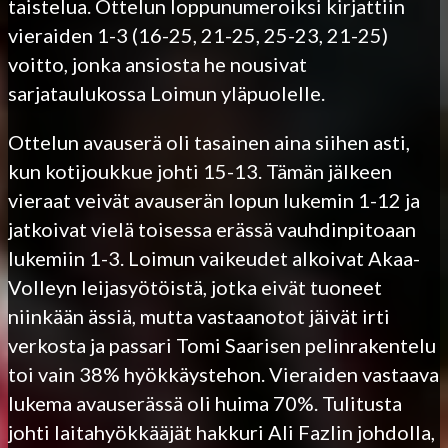
taistelua. Ottelun loppunumeroiksi kirjattiin
vieraiden 1-3 (16-25, 21-25, 25-23, 21-25)
voitto, jonka ansiosta he nousivat
sarjataulukossa Loimun yläpuolelle.
Ottelun avauserä oli tasainen aina siihen asti,
kun kotijoukkue johti 15-13. Tämän jälkeen
vieraat veivät avauserän lopun lukemin 1-12 ja
jatkoivat vielä toisessa erässä vauhdinpitoaan
lukemiin 1-3. Loimun vaikeudet alkoivat Akaa-
Volleyn leijasyötöistä, jotka eivät tuoneet
niinkään ässiä, mutta vastaanotot jäivät irti
verkosta ja passari Tomi Saarisen pelinrakentelu
toi vain 38% hyökkäystehon. Vieraiden vastaava
lukema avauserässä oli huima 70%. Tulitusta
johti laitahyökkääjät hakkuri Ali Fazlin johdolla,