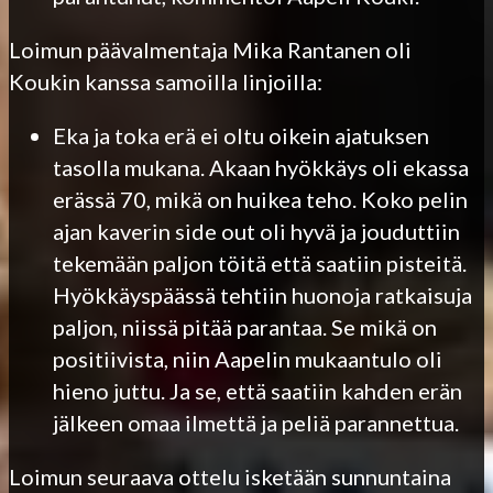
Loimun päävalmentaja Mika Rantanen oli
Koukin kanssa samoilla linjoilla:
Eka ja toka erä ei oltu oikein ajatuksen
tasolla mukana. Akaan hyökkäys oli ekassa
erässä 70, mikä on huikea teho. Koko pelin
ajan kaverin side out oli hyvä ja jouduttiin
tekemään paljon töitä että saatiin pisteitä.
Hyökkäyspäässä tehtiin huonoja ratkaisuja
paljon, niissä pitää parantaa. Se mikä on
positiivista, niin Aapelin mukaantulo oli
hieno juttu. Ja se, että saatiin kahden erän
jälkeen omaa ilmettä ja peliä parannettua.
Loimun seuraava ottelu isketään sunnuntaina