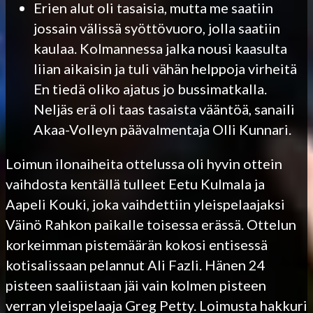
Erien alut oli tasaisia, mutta me saatiin
jossain välissä syöttövuoro, jolla saatiin
kaulaa. Kolmannessa jalka nousi kaasulta
liian aikaisin ja tuli vähän helppoja virheitä
En tiedä oliko ajatus jo bussimatkalla.
Neljäs erä oli taas tasaista vääntöä, sanaili
Akaa-Volleyn päävalmentaja Olli Kunnari.
Loimun ilonaiheita ottelussa oli hyvin ottein
vaihdosta kentällä tulleet Eetu Kulmala ja
Aapeli Kouki, joka vaihdettiin yleispelaajaksi
Väinö Rahkon paikalle toisessa erässä. Ottelun
korkeimman pistemäärän kokosi entisessä
kotisalissaan pelannut Ali Fazli. Hänen 24
pisteen saaliistaan jäi vain kolmen pisteen
verran yleispelaaja Greg Petty. Loimusta hakkuri