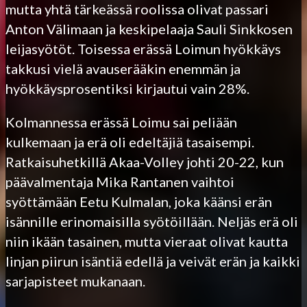
mutta yhtä tärkeässä roolissa olivat passari
Anton Välimaan ja keskipelaaja Sauli Sinkkosen
leijasyötöt. Toisessa erässä Loimun hyökkäys
takkusi vielä avauserääkin enemmän ja
hyökkäysprosentiksi kirjautui vain 28%.
Kolmannessa erässä Loimu sai peliään
kulkemaan ja erä oli edeltäjiä tasaisempi.
Ratkaisuhetkillä Akaa-Volley johti 20-22, kun
päävalmentaja Mika Rantanen vaihtoi
syöttämään Eetu Kulmalan, joka käänsi erän
isännille erinomaisilla syötöillään. Neljäs erä oli
niin ikään tasainen, mutta vieraat olivat kautta
linjan piirun isäntiä edellä ja veivät erän ja kaikki
sarjapisteet mukanaan.