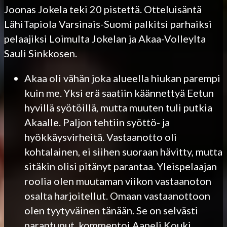
Joonas Jokela teki 20 pistettä. Otteluisäntä
LähiTapiola Varsinais-Suomi palkitsi parhaiksi
pelaajiksi Loimulta Jokelan ja Akaa-Volleylta
Sauli Sinkkosen.
Akaa oli vähän joka alueella hiukan parempi
kuin me. Yksi erä saatiin käännettyä Eetun
hyvillä syötöillä, mutta muuten tuli putkia
Akaalle. Paljon tehtiin syöttö- ja
hyökkäysvirheitä. Vastaanotto oli
kohtalainen, ei siihen suoraan hävitty, mutta
sitäkin olisi pitänyt parantaa. Yleispelaajan
roolia olen muutaman viikon vastaanoton
osalta harjoitellut. Omaan vastaanottoon
olen tyytyväinen tänään. Se on selvästi
parantunut, kommentoi Aapeli Kouki.