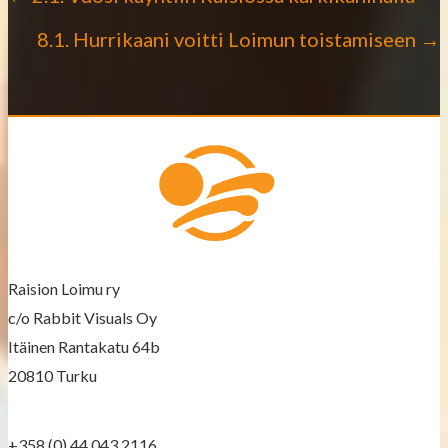
P
8.1. Hurrikaani voitti Loimun toistamiseen →
o
s
t
s
n
a
Raision Loimu ry
v
c/o Rabbit Visuals Oy
Itäinen Rantakatu 64b
i
20810 Turku
g
a
+358 (0) 44 043 2116