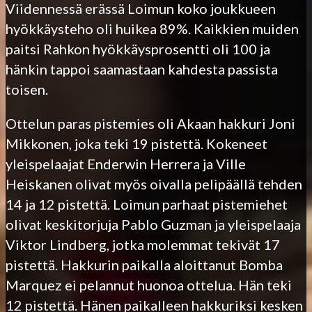
Viidennessä erässä Loimun koko joukkueen
hyökkäysteho oli huikea 89%. Kaikkien muiden
paitsi Rahkon hyökkäysprosentti oli 100 ja
hänkin tappoi saamastaan kahdesta passista
toisen.
Ottelun paras pistemies oli Akaan hakkuri Joni
Mikkonen, joka teki 19 pistettä. Kokeneet
yleispelaajat Enderwin Herrera ja Ville
Heiskanen olivat myös oivalla pelipäällä tehden
14 ja 12 pistettä. Loimun parhaat pistemiehet
olivat keskitorjuja Pablo Guzman ja yleispelaaja
Viktor Lindberg, jotka molemmat tekivät 17
pistettä. Hakkurin paikalla aloittanut Bomba
Marquez ei pelannut huonoa ottelua. Hän teki
12 pistettä. Hänen paikalleen hakkuriksi kesken