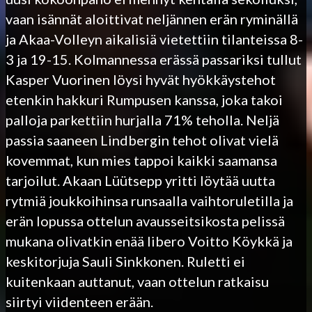
vaan isännät aloittivat neljännen erän ryminällä
ja Akaa-Volleyn aikalisiä vietettiin tilanteissa 8-
3 ja 19-15. Kolmannessa erässä passariksi tullut
Kasper Vuorinen löysi hyvät hyökkäystehot
etenkin hakkuri Rumpusen kanssa, joka takoi
palloja parkettiin hurjalla 71% teholla. Neljä
passia saaneen Lindbergin tehot olivat vielä
kovemmat, kun mies tappoi kaikki saamansa
tarjoilut. Akaan Lüütsepp yritti löytää uutta
rytmiä joukkoihinsa runsaalla vaihtoruletilla ja
erän lopussa ottelun avausseitsikosta pelissä
mukana olivatkin enää libero Voitto Köykkä ja
keskitorjuja Sauli Sinkkonen. Ruletti ei
kuitenkaan auttanut, vaan ottelun ratkaisu
siirtyi viidenteen erään.