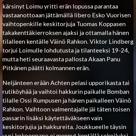
kärsinyt Loimu yritti erän lopussa parantaa
vastaanottoaan jättämällä libero Esko Vuorisen
vaihtopenkille keskitorjuja Tuomas Koppasen
takakenttäkierroksen ajaksi ja ottamalla hänen
tilalleen kentälle Väinö Rahkon. Viktor Lindberg
torjui Loimulle lohdutusta ja tilanteeksi 19-24,
mutta heti seuraavasta pallosta Akaan Panu
Pitkänen päätti kolmannen erän.
Neljänteen erään Achten pelasi upporikasta tai
rutiköyhää ja vaihtoi hakkurin paikalle Bomban
tilalle Ossi Rumpusen ja hänen paikalleen Väinö
Rahkon. Vaihtoon valmentajalle jäi täten toisen
passarin lisäksi käytettäväkseen vain
keskitorjujia ja hakkureita. Joukkueelle täysin
uusi kokoonpano ei mennyt kentällä sekoiluksi,