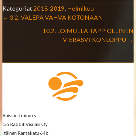
Kategoriat
2018-2019
,
Helmikuu
← 3.2. VALEPA VAHVA KOTONAAN
P
10.2. LOIMULLA TAPPIOLLINEN
o
VIERASVIIKONLOPPU →
s
t
s
n
a
v
Raision Loimu ry
c/o Rabbit Visuals Oy
i
Itäinen Rantakatu 64b