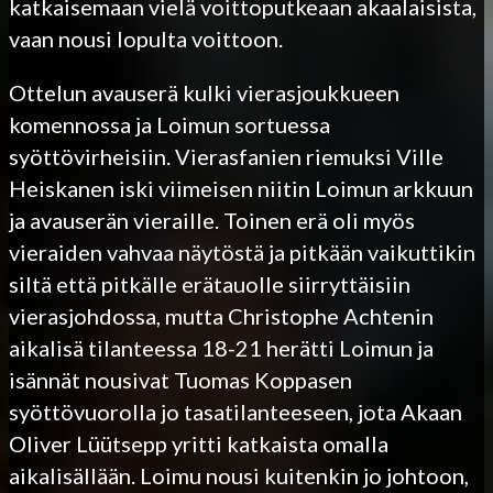
katkaisemaan vielä voittoputkeaan akaalaisista,
vaan nousi lopulta voittoon.
Ottelun avauserä kulki vierasjoukkueen
komennossa ja Loimun sortuessa
syöttövirheisiin. Vierasfanien riemuksi Ville
Heiskanen iski viimeisen niitin Loimun arkkuun
ja avauserän vieraille. Toinen erä oli myös
vieraiden vahvaa näytöstä ja pitkään vaikuttikin
siltä että pitkälle erätauolle siirryttäisiin
vierasjohdossa, mutta Christophe Achtenin
aikalisä tilanteessa 18-21 herätti Loimun ja
isännät nousivat Tuomas Koppasen
syöttövuorolla jo tasatilanteeseen, jota Akaan
Oliver Lüütsepp yritti katkaista omalla
aikalisällään. Loimu nousi kuitenkin jo johtoon,