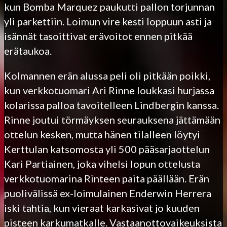
kun Bomba Marquez paukutti pallon torjunnan
yli parkettiin. Loimun vire kesti loppuun asti ja
isännät tasoittivat erävoitot ennen pitkää
erätaukoa.
Kolmannen erän alussa peli oli pitkään poikki,
kun verkkotuomari Ari Rinne loukkasi hurjassa
kolarissa palloa tavoitelleen Lindbergin kanssa.
Rinne joutui törmäyksen seurauksena jättämään
ottelun kesken, mutta hänen tilalleen löytyi
Kerttulan katsomosta yli 500 pääsarjaottelun
Kari Partiainen, joka vihelsi lopun ottelusta
verkkotuomarina Rinteen paita päällään. Erän
puolivälissä ex-loimulainen Enderwin Herrera
iski tahtia, kun vieraat karkasivat jo kuuden
pisteen karkumatkalle. Vastaanottovaikeuksista