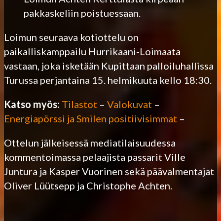
pakkaskeliin poistuessaan.
Loimun seuraava kotiottelu on
paikalliskamppailu Hurrikaani-Loimaata
vastaan, joka isketään Kupittaan palloiluhallissa
Turussa perjantaina 15. helmikuuta kello 18:30.
Katso myös:
Tilastot
–
Valokuvat
–
Energiapörssi ja Smilen positiivisimmat
–
Ottelun jälkeisessä mediatilaisuudessa
kommentoimassa pelaajista passarit Ville
Juntura ja Kasper Vuorinen sekä päävalmentajat
Oliver Lüütsepp ja Christophe Achten.