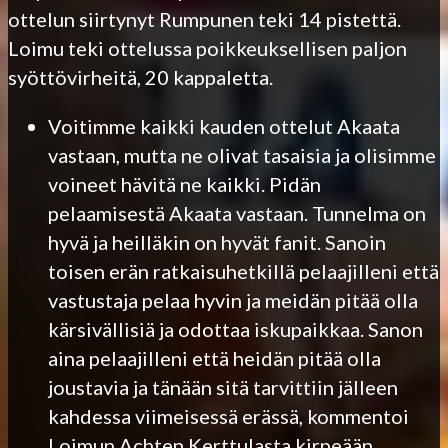
ottelun siirtynyt Rumpunen teki 14 pistettä.
Loimu teki ottelussa poikkeuksellisen paljon
syöttövirheitä, 20 kappaletta.
Voitimme kaikki kauden ottelut Akaata
vastaan, mutta ne olivat tasaisia ja olisimme
voineet hävitä ne kaikki. Pidän
pelaamisestä Akaata vastaan. Tunnelma on
hyvä ja heilläkin on hyvät fanit. Sanoin
toisen erän ratkaisuhetkillä pelaajilleni että
vastustaja pelaa hyvin ja meidän pitää olla
kärsivällisiä ja odottaa iskupaikkaa. Sanon
aina pelaajilleni että heidän pitää olla
joustavia ja tänään sitä tarvittiin jälleen
kahdessa viimeisessä erässä, kommentoi
Loimun Achten Kerttulasta kirpeään