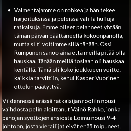
Valmentajamme on rohkea ja hän tekee
harjoituksissa ja peleissä välillä hulluja
ratkaisuja. Emme olleet pelanneet yhtään
tämän päivän päättäneellä kokoonpanolla,
mutta silti voitimme sillä tänään. Ossi
Rumpunen sanoo aina että meillä pitää olla
hauskaa. Tänään meillä tosiaan oli hauskaa
kentällä. Tämä oli koko joukkueen voitto,
kaikkia tarvittiin, kehui Kasper Vuorinen
ottelun päätyttyä.
Viidennessä erässä ratkaisijan rooliin nousi
vaihdosta pelin aloittanut Väinö Rahko, jonka
pahojen syöttöjen ansiosta Loimu nousi 9-4
johtoon, josta vierailijat eivät enää toipuneet.