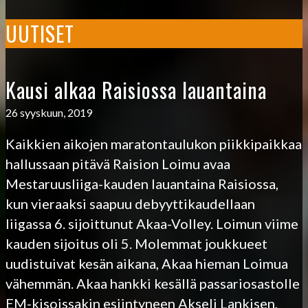
UUTISET
Kausi alkaa Raisiossa lauantaina
26 syyskuun, 2019
Kaikkien aikojen maratontaulukon piikkipaikkaa
hallussaan pitävä Raision Loimu avaa
Mestaruusliiga-kauden lauantaina Raisiossa,
kun vieraaksi saapuu debyyttikaudellaan
liigassa 6. sijoittunut Akaa-Volley. Loimun viime
kauden sijoitus oli 5. Molemmat joukkueet
uudistuivat kesän aikana, Akaa hieman Loimua
vähemmän. Akaa hankki kesällä passariosastolle
EM-kisoissakin esiintyneen Akseli Lankisen,