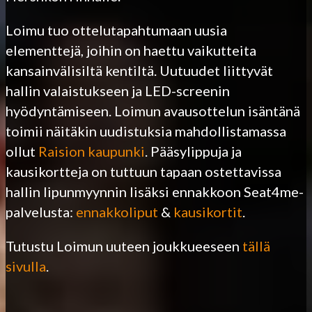
Loimu tuo ottelutapahtumaan uusia
elementtejä, joihin on haettu vaikutteita
kansainvälisiltä kentiltä. Uutuudet liittyvät
hallin valaistukseen ja LED-screenin
hyödyntämiseen. Loimun avausottelun isäntänä
toimii näitäkin uudistuksia mahdollistamassa
ollut
Raision kaupunki
. Pääsylippuja ja
kausikortteja on tuttuun tapaan ostettavissa
hallin lipunmyynnin lisäksi ennakkoon Seat4me-
palvelusta:
ennakkoliput
&
kausikortit
.
Tutustu Loimun uuteen joukkueeseen
tällä
sivulla
.