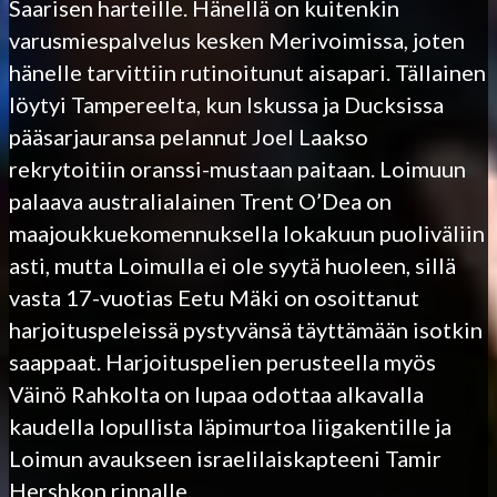
Saarisen harteille. Hänellä on kuitenkin
varusmiespalvelus kesken Merivoimissa, joten
hänelle tarvittiin rutinoitunut aisapari. Tällainen
löytyi Tampereelta, kun Iskussa ja Ducksissa
pääsarjauransa pelannut Joel Laakso
rekrytoitiin oranssi-mustaan paitaan. Loimuun
palaava australialainen Trent O’Dea on
maajoukkuekomennuksella lokakuun puoliväliin
asti, mutta Loimulla ei ole syytä huoleen, sillä
vasta 17-vuotias Eetu Mäki on osoittanut
harjoituspeleissä pystyvänsä täyttämään isotkin
saappaat. Harjoituspelien perusteella myös
Väinö Rahkolta on lupaa odottaa alkavalla
kaudella lopullista läpimurtoa liigakentille ja
Loimun avaukseen israelilaiskapteeni Tamir
Hershkon rinnalle.