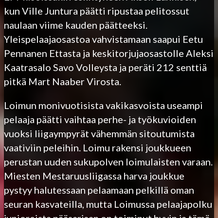
kun Ville Juntura päätti ripustaa pelitossut
naulaan viime kauden päätteeksi.
Yleispelaajaosastoa vahvistamaan saapui Eetu
Pennanen Ettasta ja keskitorjujaosastolle Aleksi
Kaatrasalo Savo Volleysta ja peräti 212 senttiä
pitkä Mart Naaber Virosta.
Loimun monivuotisista vakikasvoista useampi
pelaaja päätti vaihtaa perhe- ja työkuvioiden
vuoksi liigaympyrät vähemmän sitoutumista
vaativiin peleihin. Loimu rakensi joukkueen
perustan uuden sukupolven loimulaisten varaan.
Miesten Mestaruusliigassa harva joukkue
pystyy halutessaan pelaamaan pelkillä oman
seuran kasvateilla, mutta Loimussa pelaajapolku
junioreista pääsarjaan on toiminut hyvin ja tämä