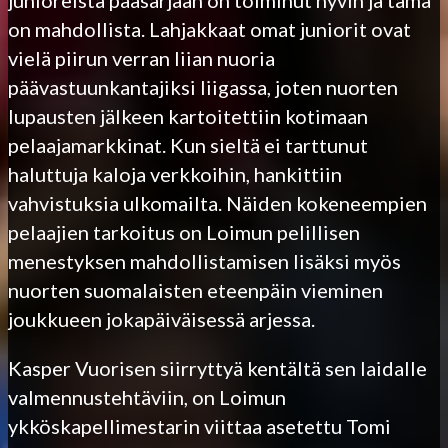
on mahdollista. Lahjakkaat omat juniorit ovat
vielä piirun verran liian nuoria
päävastuunkantajiksi liigassa, joten nuorten
lupausten jälkeen kartoitettiin kotimaan
pelaajamarkkinat. Kun sieltä ei tarttunut
haluttuja kaloja verkkoihin, hankittiin
vahvistuksia ulkomailta. Näiden kokeneempien
pelaajien tarkoitus on Loimun pelillisen
menestyksen mahdollistamisen lisäksi myös
nuorten suomalaisten eteenpäin vieminen
joukkueen jokapäiväisessä arjessa.
Kasper Vuorisen siirryttyä kentältä sen laidalle
valmennustehtäviin, on Loimun
ykköskapellimestarin viittaa asetettu Tomi