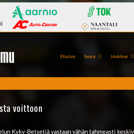
Etusivu
Seura
Joukkue
sta voittoon
telun Kyky-Betsetiä vastaan vähän tahmeasti keski