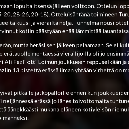
maan lopulta itsensä jälleen voittoon. Ottelun lo
 25-20, 28-26, 20-18). Otteluisäntänä toimineen T
eelta kuusi ja vierailta neljä. Tunnelma nousi ottel
tarvinnut kotiin päästyään enää lämmittää lauantais
rän, mutta heräsi sen jälkeen pelaamaan. Se ei ku
le erätauolle mentäessä vierailijoilla oli jo ensimm
 Ali Fazli otti Loimun joukkueen reppuselkään ja 
azlin 13 pistettä erässä ilman yhtään virhettä on 
nyivät pitkälle jatkopalloille ennen kun joukkueide
i neljännessä erässä jo lähes toivottomalta tuntun
stettä äänekkäästi mukana eläneen kotiyleisön riemuk
olmanneksi.