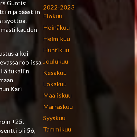
rs Guntis:
2022-2023
tiin ja päästiin
Elokuu
i syöttöä.
Heinäkuu
tomasti kauden
Helmikuu
Huhtikuu
ustus alkoi
Joulukuu
sevassa roolissa.
llä tukaliin
Kesäkuu
omaan
Lokakuu
mun Kari
Maaliskuu
Marraskuu
Syyskuu
hoin +25.
Tammikuu
sentti oli 56,