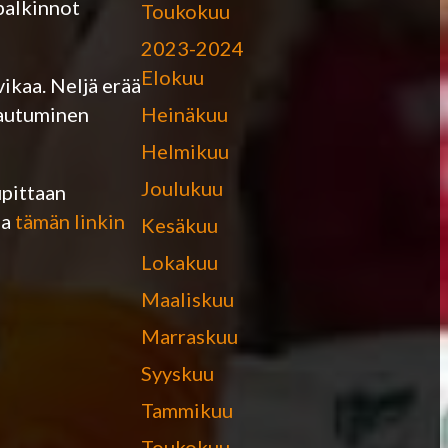
palkinnot
Toukokuu
2023-2024
Elokuu
vikaa. Neljä erää
Heinäkuu
stautuminen
Helmikuu
Joulukuu
upittaan
ja
tämän linkin
Kesäkuu
Lokakuu
Maaliskuu
Marraskuu
Syyskuu
Tammikuu
Toukokuu