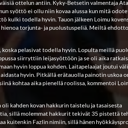
äisiä ottelun antiin. Kyky-Betsetin valmentaja Ata
un syöttö ei ollu niin kovaa alussa kun mitä odotet
öttö kulki todella hyvin. Tauon jälkeen Loimu kovens
i hienoa torjunta- ja puolustuspeliä. Meiltä ehdot
, koska pelasivat todella hyvin. Lopulta meillä puol
pussa siirryttiin leijasyöttöön ja se oli aika ratkai
jumaan hyvin loppua kohden. Laitapelaajat joutui väli
laidasta hyvin. Pitkällä erätauolla painotin uskoa 
siinä kohtaa aika pienellä roolissa, kommentoi Loi
 oli kahden kovan hakkurin taistelu ja tasaisesta
tia, sillä molemmat hakkurit tekivät 35 pistettä te
a kuitenkin Fazlin nimiin, sillä hänen hyökkäyspro