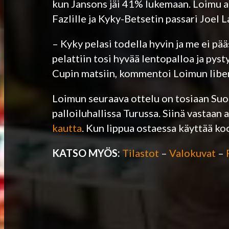
kun Jansons jäi 41% lukemaan. Loimu a
Fazlille ja Kyky-Betsetin passari Joel L
– Kyky pelasi todella hyvin ja me ei pääs
pelattiin tosi hyvää lentopalloa ja pys
Cupin matsiin, kommentoi Loimun libe
Loimun seuraava ottelu on tosiaan Suom
palloiluhallissa Turussa. Siinä vastaan
kautta
. Kun lippua ostaessa käyttää ko
KATSO MYÖS:
Tilastot
–
Valokuvat
–