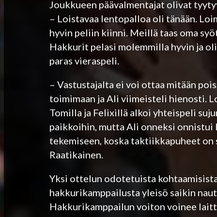
Joukkueen päävalmentajat olivat tyytyv
– Loistavaa lentopalloa oli tänään. Loim
hyvin peliin kiinni. Meillä taas oma sy
Hakkurit pelasi molemmilla hyvin ja ol
paras vieraspeli.
– Vastustajalta ei voi ottaa mitään pois
toimimaan ja Ali viimeisteli hienosti. Lo
Tomilla ja Felixillä alkoi yhteispeli su
paikkoihin, mutta Ali onneksi onnistui 
tekemiseen, koska taktiikkapuheet on 
Raatikainen.
Yksi ottelun odotetuista kohtaamisista
hakkurikamppailusta yleisö saikin naut
Hakkurikamppailun voiton voinee laitta