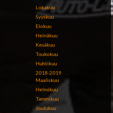
Lokakuu
Syyskuu
Elokuu
Heinäkuu
Kesäkuu
Toukokuu
Huhtikuu
2018-2019
Maaliskuu
Helmikuu
Tammikuu
Joulukuu