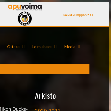
Kaikki kumppanit >>
Ottelut
Loimulaiset
Media
Arkisto
viikon Ducks-
2020-2021