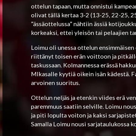
ottelun tapaan, mutta onnistui kampea
olivat tällä kertaa 3-2 (13-25, 22-25,
”ässäottelussa” nähtiin ässiä kotijoukku
korkeaksi, ettei yleisön tai pelaajien 
Loimu oli unessa ottelun ensimmäisen e
riittänyt toisen erän voittoon ja pitkäl
taskussaan. Kolmannessa erässä hakkuri
MIkasalle kyytiä oikein isän kädestä. F
arvoinen suoritus.
Ottelun neljäs ja etenkin viides erä ve
paremmuus saatiin selville. Loimu nous
ja piti lopulta voiton ja kaksi sarjapi
Samalla Loimu nousi sarjataulukossa k