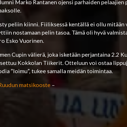
lumni Marko Rantanen ojensi parhaiden pelaajien 
aaksolle.
ty peliin kiinni. Fiiliksessä kentällä ei ollu mitään 
tyttiin nostamaan pelin tasoa. Tämä oli hyvä valmi
ro Esko Vuorinen.
en Cupin välierä, joka isketään perjantaina 2.2 K
 asettuu Kokkolan Tiikerit. Otteluun voi ostaa lippu
odia ”loimu”, tukee samalla meidän toimintaa.
Ruudun matsikooste
–