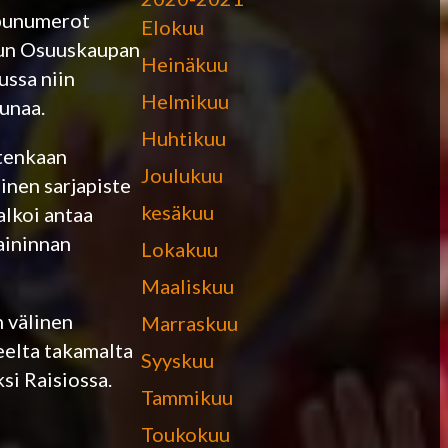
ppunumerot
Elokuu
urun Osuuskaupan
Heinäkuu
ussa niin
Helmikuu
aunaa.
Huhtikuu
itenkaan
Joulukuu
äinen sarjapiste
kesäkuu
alkoi antaa
maininnan
Lokakuu
Maaliskuu
n välinen
Marraskuu
eelta takamalta
Syyskuu
si Raisiossa.
Tammikuu
Toukokuu