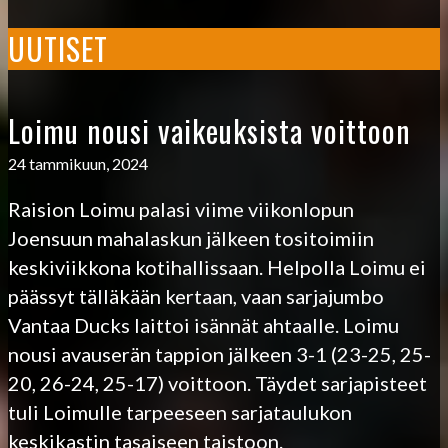
UUTISET
Loimu nousi vaikeuksista voittoon
24 tammikuun, 2024
Raision Loimu palasi viime viikonlopun
Joensuun mahalaskun jälkeen tositoimiin
keskiviikkona kotihallissaan. Helpolla Loimu ei
päässyt tälläkään kertaan, vaan sarjajumbo
Vantaa Ducks laittoi isännät ahtaalle. Loimu
nousi avauserän tappion jälkeen 3-1 (23-25, 25-
20, 26-24, 25-17) voittoon. Täydet sarjapisteet
tuli Loimulle tarpeeseen sarjataulukon
keskikastin tasaiseen taistoon.