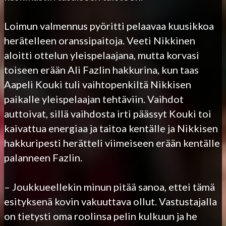
Loimun valmennus pyöritti pelaavaa kuusikkoa
herätelleen oranssipaitoja. Veeti Nikkinen
aloitti ottelun yleispelaajana, mutta korvasi
toiseen erään Ali Fazlin hakkurina, kun taas
Aapeli Kouki tuli vaihtopenkiltä Nikkisen
paikalle yleispelaajan tehtäviin. Vaihdot
auttoivat, sillä vaihdosta irti päässyt Kouki toi
kaivattua energiaa ja taitoa kentälle ja Nikkisen
hakkuripesti herätteli viimeiseen erään kentälle
palanneen Fazlin.
– Joukkueellekin minun pitää sanoa, ettei tämä
esityksenä kovin vakuuttava ollut. Vastustajalla
on tietysti oma roolinsa pelin kulkuun ja he