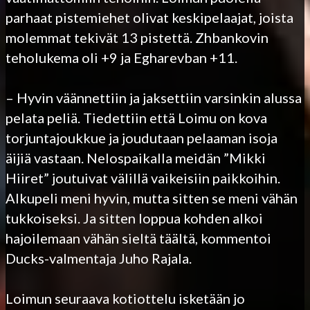
parhaat pistemiehet olivat keskipelaajat, joista
molemmat tekivät 13 pistettä. Zhbankovin
teholukema oli +9 ja Egharevban +11.
– Hyvin väännettiin ja jaksettiin varsinkin alussa
pelata peliä. Tiedettiin että Loimu on kova
torjuntajoukkue ja joudutaan pelaaman isoja
äijiä vastaan. Nelospaikalla meidän ”Mikki
Hiiret” joutuivat välillä vaikeisiin paikkoihin.
Alkupeli meni hyvin, mutta sitten se meni vähän
tukkoiseksi. Ja sitten loppua kohden alkoi
hajoilemaan vähän sieltä täältä, kommentoi
Ducks-valmentaja Juho Rajala.
Loimun seuraava kotiottelu isketään jo