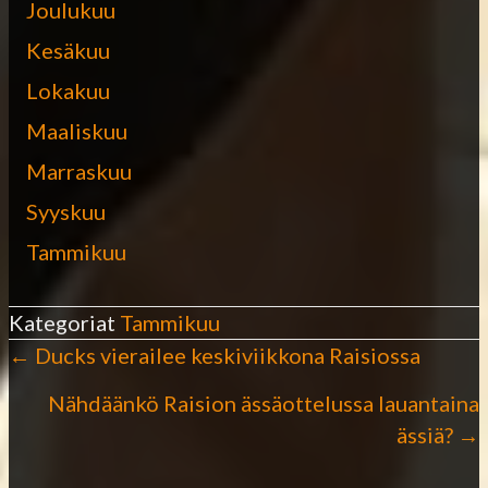
Joulukuu
Kesäkuu
Lokakuu
Maaliskuu
Marraskuu
Syyskuu
Tammikuu
Kategoriat
Tammikuu
← Ducks vierailee keskiviikkona Raisiossa
P
Nähdäänkö Raision ässäottelussa lauantaina
o
ässiä? →
s