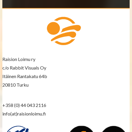
t
s
n
a
v
Raision Loimu ry
c/o Rabbit Visuals Oy
i
Itäinen Rantakatu 64b
g
20810 Turku
a
+358 (0) 44 043 2116
t
info(at)raisionloimu.fi
i