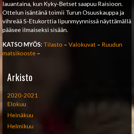
lauantaina, kun Kyky-Betset saapuu Raisioon.
Ottelun isäntänä toimii Turun Osuuskauppa ja
vihreää S-Etukorttia lipunmyynnissä näyttämällä
pääsee ilmaiseksi sisään.
KATSO MYÖS:
Tilasto
–
Valokuvat
–
Ruudun
matsikooste
–
Arkisto
2020-2021
Elokuu
Heinäkuu
Helmikuu