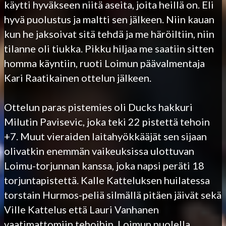
käytti hyväkseen niitä aseita, joita heillä on. Eli
hyvä puolustus ja maltti sen jälkeen. Niin kauan
kun he jaksoivat sitä tehdä ja me häröiltiin, niin
tilanne oli tiukka. Pikku hiljaa me saatiin sitten
homma käyntiin, ruoti Loimun päävalmentaja
Kari Raatikainen ottelun jälkeen.
Ottelun paras pistemies oli Ducks hakkuri
Milutin Pavisevic, joka teki 22 pistettä tehoin
+7. Muut vieraiden laitahyökkääjät sen sijaan
olivatkin enemmän vaikeuksissa ulottuvan
Loimu-torjunnan kanssa, joka napsi peräti 18
torjuntapistettä. Kalle Katteluksen huilatessa
torstain Hurmos-peliä silmällä pitäen jäivät sekä
Ville Kattelus että Lauri Vanhanen
vaatimattomiin tehoihin. Loimun puolella