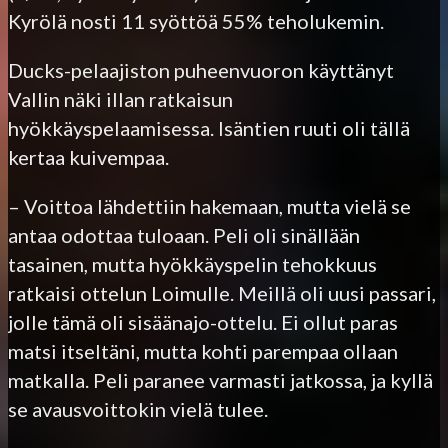
Kyrölä nosti 11 syöttöä 55% teholukemin.
Ducks-pelaajiston puheenvuoron käyttänyt
Vallin näki illan ratkaisun
hyökkäyspelaamisessa. Isäntien ruuti oli tällä
kertaa kuivempaa.
– Voittoa lähdettiin hakemaan, mutta vielä se
antaa odottaa tuloaan. Peli oli sinällään
tasainen, mutta hyökkäyspelin tehokkuus
ratkaisi ottelun Loimulle. Meillä oli uusi passari,
jolle tämä oli sisäänajo-ottelu. Ei ollut paras
matsi itseltäni, mutta kohti parempaa ollaan
matkalla. Peli paranee varmasti jatkossa, ja kyllä
se avausvoittokin vielä tulee.