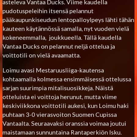
asteleva Vantaa Ducks. Viime kaudella
pudotuspeleihin itsensä pelannut
pääkaupunkiseudun lentopalloylpeys lähti tähän
kauteen käytännössä samalla, nyt vuoden vielä
kokeneemmalla, joukkueella. Tällä kaudella
Vantaa Ducks on pelannut neljä ottelua ja
voittotili on vielä avaamatta.
Loimu avasi Mestaruusliiga-kautensa
kohtaamalla kolmessa ensimmäisessä ottelussa
sarjan suurimpia mitalisuosikkeja. Näistä
otteluista ei voittoja herunut, mutta viime
keskiviikkona voittotili aukesi, kun Loimu haki
puhtaan 3-0 vierasvoiton Suomen Cupissa
Vantaalta. Seuraavaksi oranssia voimaa joutui
maistamaan sunnuntaina Rantaperkiön Isku.