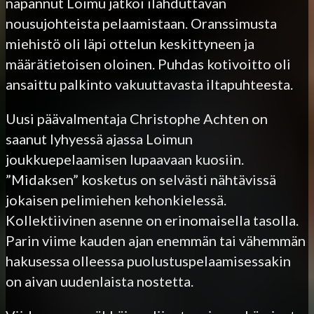
napannut Loimu jatkoi ilahduttavan
nousujohteista pelaamistaan. Oranssimusta
miehistö oli läpi ottelun keskittyneen ja
määrätietoisen oloinen. Puhdas kotivoitto oli
ansaittu palkinto vakuuttavasta iltapuhteesta.
Uusi päävalmentaja Christophe Achten on
saanut lyhyessä ajassa Loimun
joukkuepelaamisen lupaavaan kuosiin.
”Midaksen” kosketus on selvästi nähtävissä
jokaisen pelimiehen kehonkielessä.
Kollektiivinen asenne on erinomaisella tasolla.
Parin viime kauden ajan enemmän tai vähemmän
hakusessa olleessa puolustuspelaamisessakin
on aivan uudenlaista nostetta.