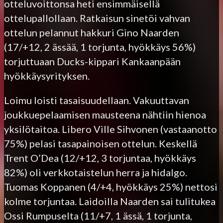
otteluvoittonsa heti ensimmäisellä
ottelupallollaan. Ratkaisun sinetöi vahvan
ottelun pelannut hakkuri Gino Naarden
(17/+12, 2 ässää, 1 torjunta, hyökkäys 56%)
torjuttuaan Ducks-kippari Kankaanpään
hyökkäysyrityksen.
Loimu loisti tasaisuudellaan. Vakuuttavan
joukkuepelaamisen mausteena nähtiin hienoa
yksilötaitoa. Libero Ville Sihvonen (vastaanotto
75%) pelasi tasapainoisen ottelun. Keskellä
Trent O’Dea (12/+12, 3 torjuntaa, hyökkäys
82%) oli verkkotaistelun herra ja hidalgo.
Tuomas Koppanen (4/+4, hyökkäys 25%) nettosi
kolme torjuntaa. Laidoilla Naarden sai tulitukea
Ossi Rumpuselta (11/+7, 1 ässä, 1 torjunta,