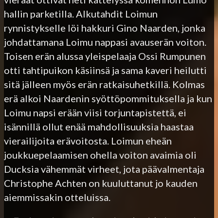
hallin parketilla. Alkutahdit Loimun
rynnistykselle löi hakkuri Gino Naarden, jonka
johdattamana Loimu nappasi avauserän voiton.
Toisen erän alussa yleispelaaja Ossi Rumpunen
otti tahtipuikon käsiinsä ja sama kaveri heilutti
sitä jälleen myös erän ratkaisuhetkillä. Kolmas
erä alkoi Naardenin syöttöpommituksella ja kun
Loimu napsi erään viisi torjuntapistettä, ei
isännillä ollut enää mahdollisuuksia haastaa
vierailijoita erävoitosta. Loimun eheän
joukkuepelaamisen ohella voiton avaimia oli
Ducksia vähemmät virheet, jota päävalmentaja
Christophe Achten on kuuluttanut jo kauden
aiemmissakin otteluissa.