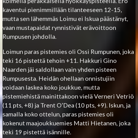
kolmella peräkkäisellä hyökkäyspisteellä. Ero
kaventui pienimmillään tilanteeseen 12-15,
mutta sen lähemmäs Loimu ei Iskua päästänyt,
vaan mustapaidat rynnistivät erävoittoon
Rumpusen johdolla.
Loimun paras pistemies oli Ossi Rumpunen, joka
teki 16 pistettä tehoin +11. Hakkuri Gino
Naarden jäi saldollaan vain yhden pisteen
Rumpusesta. Heidän ohellaan onnistujiin
voidaan laskea koko joukkue, mutta
pistemiehistä mainittakoon vielä Verneri Vetriö
(11 pts, +8) ja Trent O’Dea (10 pts, +9). Iskun, ja
samalla koko ottelun, paras pistemies oli
kokenut maajoukkuemies Matti Hietanen, joka
teki 19 pistettä isännille.