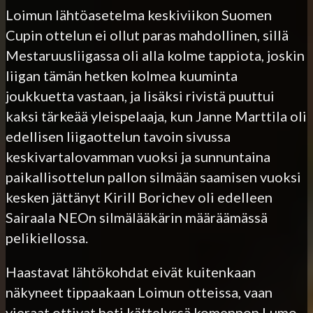
Loimun lähtöasetelma keskiviikon Suomen
Cupin ottelun ei ollut paras mahdollinen, sillä
Mestaruusliigassa oli alla kolme tappiota, joskin
liigan tämän hetken kolmea kuuminta
joukkuetta vastaan, ja lisäksi rivistä puuttui
kaksi tärkeää yleispelaaja, kun Janne Marttila oli
edellisen liigaottelun tavoin sivussa
keskivartalovamman vuoksi ja sunnuntaina
paikallisottelun pallon silmään saamisen vuoksi
kesken jättänyt Kirill Borichev oli edelleen
Sairaala NEOn silmälääkärin määräämässä
pelikiellossa.
Haastavat lähtökohdat eivät kuitenkaan
näkyneet tippaakaan Loimun otteissa, vaan
vieraat ottivat heti kättelyssä komennon Lumo