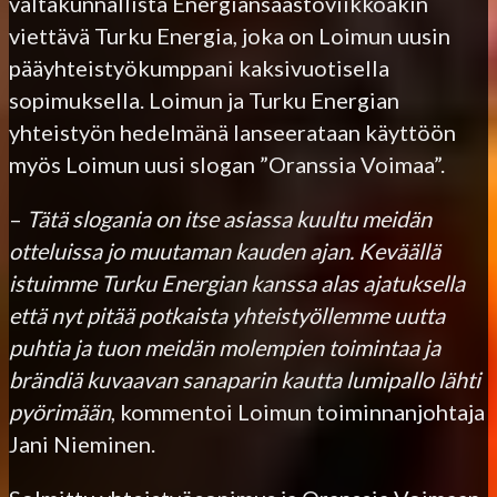
valtakunnallista Energiansäästöviikkoakin
viettävä Turku Energia, joka on Loimun uusin
pääyhteistyökumppani kaksivuotisella
sopimuksella. Loimun ja Turku Energian
yhteistyön hedelmänä lanseerataan käyttöön
myös Loimun uusi slogan ”Oranssia Voimaa”.
–
Tätä slogania on itse asiassa kuultu meidän
otteluissa jo muutaman kauden ajan. Keväällä
istuimme Turku Energian kanssa alas ajatuksella
että nyt pitää potkaista yhteistyöllemme uutta
puhtia ja tuon meidän molempien toimintaa ja
brändiä kuvaavan sanaparin kautta lumipallo lähti
pyörimään
, kommentoi Loimun toiminnanjohtaja
Jani Nieminen.