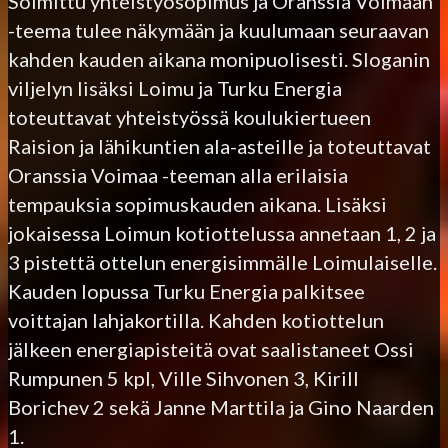
Solmittu yhteistyösopimus ja Oranssia Voimaan
-teema tulee näkymään ja kuulumaan seuraavan
kahden kauden aikana monipuolisesti. Sloganin
viljelyn lisäksi Loimu ja Turku Energia
toteuttavat yhteistyössä koulukiertueen
Raision ja lähikuntien ala-asteille ja toteuttavat
Oranssia Voimaa -teeman alla erilaisia
tempauksia sopimuskauden aikana. Lisäksi
jokaisessa Loimun kotiottelussa annetaan 1, 2 ja
3 pistettä ottelun energisimmälle Loimulaiselle.
Kauden lopussa Turku Energia palkitsee
voittajan lahjakortilla. Kahden kotiottelun
jälkeen energiapisteitä ovat saalistaneet Ossi
Rumpunen 5 kpl, Ville Sihvonen 3, Kirill
Borichev 2 sekä Janne Marttila ja Gino Naarden
1.