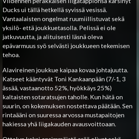
Viidennen peräkkäisen liigatappionsa kärsinyt
Ducks ui tällä hetkellä syvissä vesissä.
Vantaalaisten ongelmat ruumiillistuvat sekä
yksilö- että joukkuetasolla. Pelissä ei ole
jatkuvuutta, ja alituisesti läsnä oleva
epävarmuus syö selvästi joukkueen tekemisen
tehoa.
Alavireinen joukkue kaipaa kovaa johtajuutta.
Katseet kääntyvät Toni Kankaanpään (7/-1, 3
ässää, vastaanotto 52%, hyökkäys 25%)
kaltaisten sotaratsujen taholle. Kun hätä on
suurin, on kokemuksen nostettava päätään. Sen
rintaääni on suuressa arvossa mustapaitojen
hakiessa yhä liigakauden avausvoittoaan.
Ottelun kaksi ensimmäistä erää olivat sekä