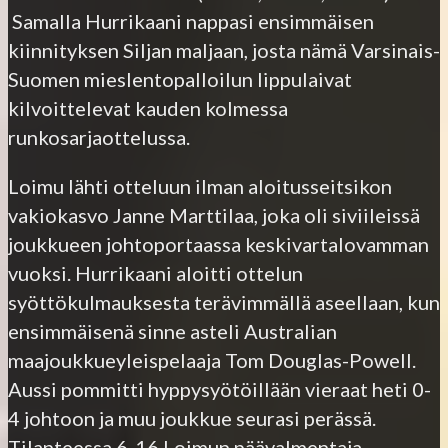
Samalla Hurrikaani nappasi ensimmäisen
kiinnityksen Siljan maljaan, josta nämä Varsinais-
Suomen mieslentopalloilun lippulaivat
kilvoittelevat kauden kolmessa
runkosarjaottelussa.
Loimu lähti otteluun ilman aloitusseitsikon
vakiokasvo Janne Marttilaa, joka oli siviileissä
joukkueen johtoportaassa keskivartalovamman
vuoksi. Hurrikaani aloitti ottelun
syöttökulmauksesta terävimmällä aseellaan, kun
ensimmäisenä sinne asteli Australian
maajoukkueyleispelaaja Tom Douglas-Powell.
Aussi pommitti hyppysyötöillään vieraat heti 0-
4 johtoon ja muu joukkue seurasi perässä.
Tilanteessa 6-16 Loimun päävalmentaja