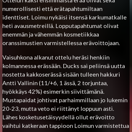
numerollisesti että erätapahtumiltaan
identtiset. Loimu nykäisi itsensä karkumatkalle
heti avausmetreillä. Lopputapahtumat olivat
enemmän ja vähemmän kosmetiikkaa
oranssimustien varmistellessa erävoittojaan.
Vaisuhkona alkanut ottelu heräsi henkiin
kolmannessa erässään. Ducks sai peliinsä uutta
nostetta kakkoserässä sisään tulleen hakkuri
Antti Vallinin (11/+6, 1 ässä, 2 torjuntaa,
hyökkäys 42%) esimerkin siivittämänä.
Mustapaidat johtivat parhaimmillaan jo lukemin
20-23, mutta veto ei riittänyt loppuun asti.
Lähes kosketusetäisyydellä ollut erävoitto
vaihtui katkeraan tappioon Loimun varmistettua