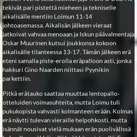
tekivät pari pistettä mieheen ja tekniselle
aikalisälle mentiin Loimun 11-14
johtoasemassa. Aikalisän jälkeen vieraat
jatkoivat vahvaa menoaan ja Iskun päävalmentaja
Oskar Muurinen kutsui joukkonsa kokoon
aikalisälle tilanteessa 13-17. Tämän jälkeen erä
eteni samalla piste-erolla eräpalloon asti, jonka
hakkuri Gino Naarden niittasi Pyynikin
parkettiin.
Pitkä erätauko saattaa muuttaa lentopallo-
otteluiden voimasuhteita, mutta Loimu tuli
pukukopista vahvasti kolmanteen erään. Kolmas
erä näytti tulevan vieraille helpohkosti, mutta
isännät nousivat vielä mukaan erän puolivälissä