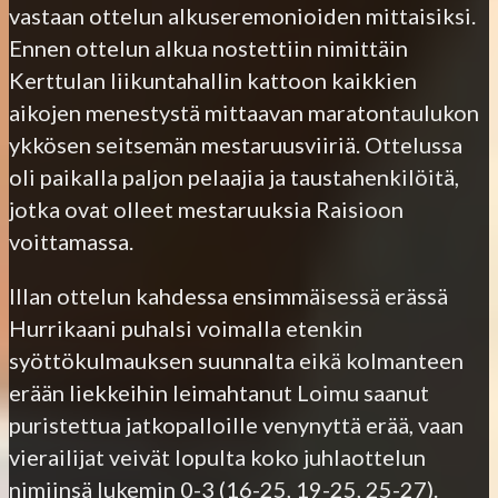
vastaan ottelun alkuseremonioiden mittaisiksi.
Ennen ottelun alkua nostettiin nimittäin
Kerttulan liikuntahallin kattoon kaikkien
aikojen menestystä mittaavan maratontaulukon
ykkösen seitsemän mestaruusviiriä. Ottelussa
oli paikalla paljon pelaajia ja taustahenkilöitä,
jotka ovat olleet mestaruuksia Raisioon
voittamassa.
Illan ottelun kahdessa ensimmäisessä erässä
Hurrikaani puhalsi voimalla etenkin
syöttökulmauksen suunnalta eikä kolmanteen
erään liekkeihin leimahtanut Loimu saanut
puristettua jatkopalloille venynyttä erää, vaan
vierailijat veivät lopulta koko juhlaottelun
nimiinsä lukemin 0-3 (16-25, 19-25, 25-27).