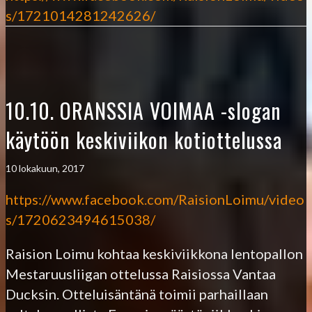
s/1721014281242626/
10.10. ORANSSIA VOIMAA -slogan
käytöön keskiviikon kotiottelussa
10 lokakuun, 2017
https://www.facebook.com/RaisionLoimu/video
s/1720623494615038/
Raision Loimu kohtaa keskiviikkona lentopallon
Mestaruusliigan ottelussa Raisiossa Vantaa
Ducksin. Otteluisäntänä toimii parhaillaan