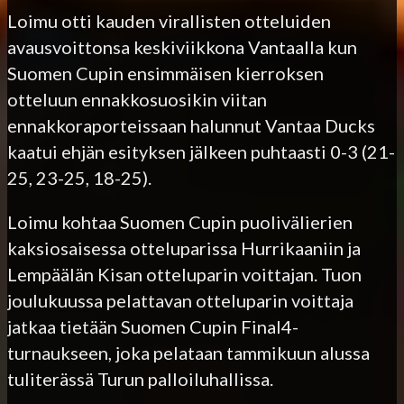
Loimu otti kauden virallisten otteluiden
avausvoittonsa keskiviikkona Vantaalla kun
Suomen Cupin ensimmäisen kierroksen
otteluun ennakkosuosikin viitan
ennakkoraporteissaan halunnut Vantaa Ducks
kaatui ehjän esityksen jälkeen puhtaasti 0-3 (21-
25, 23-25, 18-25).
Loimu kohtaa Suomen Cupin puolivälierien
kaksiosaisessa otteluparissa Hurrikaaniin ja
Lempäälän Kisan otteluparin voittajan. Tuon
joulukuussa pelattavan otteluparin voittaja
jatkaa tietään Suomen Cupin Final4-
turnaukseen, joka pelataan tammikuun alussa
tuliterässä Turun palloiluhallissa.