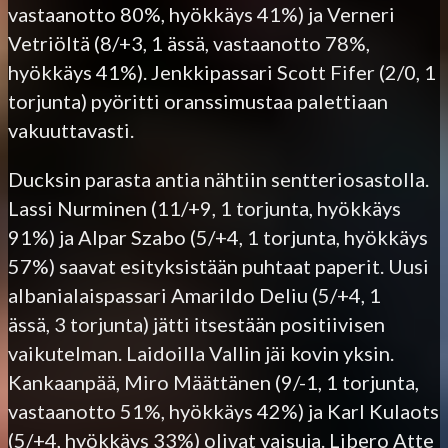
vastaanotto 80%, hyökkäys 41%) ja Verneri
Vetriöltä (8/+3, 1 ässä, vastaanotto 78%,
hyökkäys 41%). Jenkkipassari Scott Fifer (2/0, 1
torjunta) pyöritti oranssimustaa palettiaan
vakuuttavasti.
Ducksin parasta antia nähtiin sentteriosastolla.
Lassi Nurminen (11/+9, 1 torjunta, hyökkäys
91%) ja Alpar Szabo (5/+4, 1 torjunta, hyökkäys
57%) saavat esityksistään puhtaat paperit. Uusi
albanialaispassari Amarildo Deliu (5/+4, 1
ässä, 3 torjunta) jätti itsestään positiivisen
vaikutelman. Laidoilla Vallin jäi kovin yksin.
Kankaanpää, Miro Määttänen (9/-1, 1 torjunta,
vastaanotto 51%, hyökkäys 42%) ja Karl Kulaots
(5/+4, hyökkäys 33%) olivat vaisuja. Libero Atte