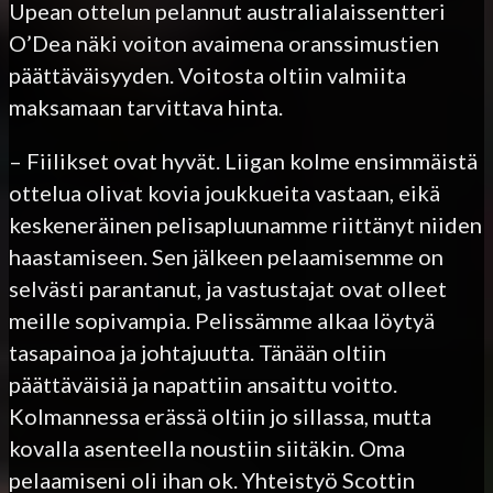
Upean ottelun pelannut australialaissentteri
O’Dea näki voiton avaimena oranssimustien
päättäväisyyden. Voitosta oltiin valmiita
maksamaan tarvittava hinta.
– Fiilikset ovat hyvät. Liigan kolme ensimmäistä
ottelua olivat kovia joukkueita vastaan, eikä
keskeneräinen pelisapluunamme riittänyt niiden
haastamiseen. Sen jälkeen pelaamisemme on
selvästi parantanut, ja vastustajat ovat olleet
meille sopivampia. Pelissämme alkaa löytyä
tasapainoa ja johtajuutta. Tänään oltiin
päättäväisiä ja napattiin ansaittu voitto.
Kolmannessa erässä oltiin jo sillassa, mutta
kovalla asenteella noustiin siitäkin. Oma
pelaamiseni oli ihan ok. Yhteistyö Scottin