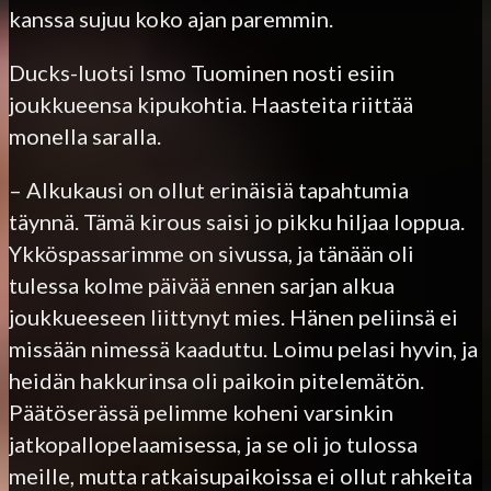
kanssa sujuu koko ajan paremmin.
Ducks-luotsi Ismo Tuominen nosti esiin
joukkueensa kipukohtia. Haasteita riittää
monella saralla.
– Alkukausi on ollut erinäisiä tapahtumia
täynnä. Tämä kirous saisi jo pikku hiljaa loppua.
Ykköspassarimme on sivussa, ja tänään oli
tulessa kolme päivää ennen sarjan alkua
joukkueeseen liittynyt mies. Hänen peliinsä ei
missään nimessä kaaduttu. Loimu pelasi hyvin, ja
heidän hakkurinsa oli paikoin pitelemätön.
Päätöserässä pelimme koheni varsinkin
jatkopallopelaamisessa, ja se oli jo tulossa
meille, mutta ratkaisupaikoissa ei ollut rahkeita