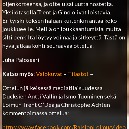
oljenkorteensa, ja ottelu sai uutta nostetta.
Yksilötasolla Trent ja Gino olivat loistavia.
Erityiskiitoksen haluan kuitenkin antaa koko
joukkueelle. Meillä on loukkaantumisia, mutta
silti penkiltä löytyy voimaa ja sitkeyttä. Tästä on
hyvä jatkaa kohti seuraavaa ottelua.
Juha Palosaari
Katso myös:
Valokuvat
–
Tilastot
–
Ottelun jälkeisessä mediatilaisuudessa
Ducksien Antti Vallin ja Ismo Tuominen sekä
Loimun Trent O’Dea ja Christophe Achten
kommentoimassa ottelua:
https://www.facebook.com/RaisionLoimu/video