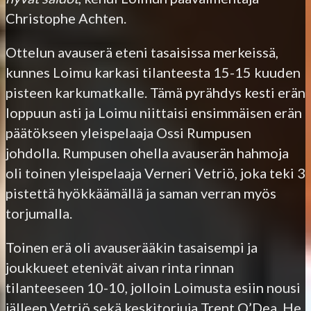
Christophe Achten.
Ottelun avauserä eteni tasaisissa merkeissä,
kunnes Loimu karkasi tilanteesta 15-15 kuuden
pisteen karkumatkalle. Tämä pyrähdys kesti erän
loppuun asti ja Loimu niittaisi ensimmäisen erän
päätökseen yleispelaaja Ossi Rumpusen
johdolla. Rumpusen ohella avauserän hahmoja
oli toinen yleispelaaja Verneri Vetriö, joka teki 3
pistettä hyökkäämällä ja saman verran myös
torjumalla.
Toinen erä oli avauserääkin tasaisempi ja
joukkueet etenivät aivan rinta rinnan
tilanteeseen 10-10, jolloin Loimusta esiin nousi
jälleen Vetriö sekä keskitorjuja Trent O’Dea. He