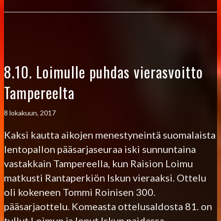
8.10. Loimulle puhdas vierasvoitto
Tampereelta
8 lokakuun, 2017
Kaksi kautta aikojen menestyneintä suomalaista
lentopallon pääsarjaseuraa iski sunnuntaina
vastakkain Tampereella, kun Raision Loimu
matkusti Rantaperkiön Iskun vieraaksi. Ottelu
oli kokeneen Tommi Roinisen 300.
pääsarjaottelu. Komeasta ottelusaldosta 81. on
tullut Loimun ja loput Iskun paidassa.