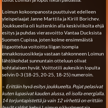
Loimun kokoonpanosta puuttuivat edelleen
yleispelaajat Janne Marttila ja Kirill Borichev.
Joukkueella oli kuitenkin alla keskiviikolta ehjä
esitys ja puhdas vierasvoitto Vantaa Ducksista
Suomen Cupissa, joten kolme ensimmäistä
liigaottelua voitoitta liigan isompia
ennakkosuosikkeja vastaan tahkonneen Loimun
lähtökohdat sunnuntain otteluun olivat
kohtalaisen hyvät. Voittotili aukesikin lopulta
selvin 0-3 (18-25, 20-25, 18-25) numeroin.
–
Erittäin hyvä esitys joukkueelta. Pojat pelasivat
kuten lupasivat kauden alussa, eli isolla energialla.
14 torjuntapistettä ja vain 12 virhettä on erittäin
hyvät saldot
, kehui Loimun päävalmentaja