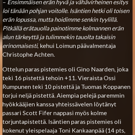
–
Ensimmäisen erän hyvä ja vähävirheinen esitys
loi tänään pohjan voitolle. Isäntien hetki oli toisen
erän lopussa, mutta hoidimme senkin tyylillä.
Pitkällä erätauolla painotimme kolmannen erän
alun tärkeyttä ja tulimmekin tauolta takaisin
erinomaisesti
, kehui Loimun päävalmentaja
Christophe Achten.
Ottelun paras pistemies oli Gino Naarden, joka
teki 16 pistettä tehoin +11. Vieraista Ossi
Rumpunen teki 10 pistettä ja Tuomas Koppanen
torjui neljä pistettä. Aiempia pelejä paremmin
hyökkääjien kanssa yhteissävelen löytänyt
passari Scott Fifer nappasi myös kolme
torjuntapistettä. Isäntien paras pistemies oli
kokenut yleispelaaja Toni Kankaanpää (14 pts,