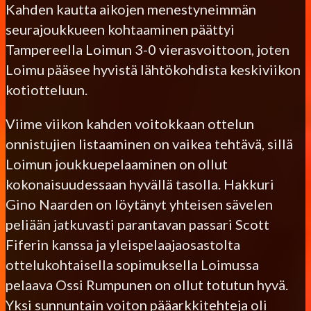
Kahden kautta aikojen menestyneimmän
seurajoukkueen kohtaaminen päättyi
Tampereella Loimun 3-0 vierasvoittoon, joten
Loimu pääsee hyvistä lähtökohdista keskiviikon
kotiotteluun.
Viime viikon kahden voitokkaan ottelun
onnistujien listaaminen on vaikea tehtävä, sillä
Loimun joukkuepelaaminen on ollut
kokonaisuudessaan hyvällä tasolla. Hakkuri
Gino Naarden on löytänyt yhteisen sävelen
peliään jatkuvasti parantavan passari Scott
Fiferin kanssa ja yleispelaajaosastolta
ottelukohtaisella sopimuksella Loimussa
pelaava Ossi Rumpunen on ollut totutun hyvä.
Yksi sunnuntain voiton pääarkkitehteja oli