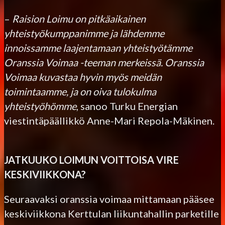
–
Raision Loimu on pitkäaikainen
yhteistyökumppanimme ja lähdemme
innoissamme laajentamaan yhteistyötämme
Oranssia Voimaa -teeman merkeissä. Oranssia
Voimaa kuvastaa hyvin myös meidän
toimintaamme, ja on oiva tulokulma
yhteistyöhömme
, sanoo Turku Energian
viestintäpäällikkö Anne-Mari Repola-Mäkinen.
JATKUUKO LOIMUN VOITTOISA VIRE
KESKIVIIKKONA?
Seuraavaksi oranssia voimaa mittamaan pääsee
keskiviikkona Kerttulan liikuntahallin parketille