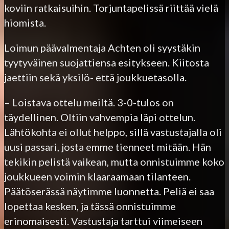
koviin ratkaisuihin. Torjuntapelissä riittää vielä
hiomista.
Loimun päävalmentaja Achten oli syystäkin
tyytyväinen suojattiensa esitykseen. Kiitosta
jaettiin sekä yksilö- että joukkuetasolla.
– Loistava ottelu meiltä. 3-0-tulos on
täydellinen. Oltiin vahvempia läpi ottelun.
Lähtökohta ei ollut helppo, sillä vastustajalla oli
uusi passari, josta emme tienneet mitään. Hän
tekikin pelistä vaikean, mutta onnistuimme koko
joukkueen voimin klaaraamaan tilanteen.
Päätöserässä näytimme luonnetta. Peliä ei saa
lopettaa kesken, ja tässä onnistuimme
erinomaisesti. Vastustaja tarttui viimeiseen