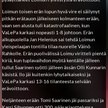
Loimun toisen erän lopun hyvä vire ei säilynyt
pitkän erätauon jälkeiseen kolmanteen erään,
vaan sen alusta tuli katastrofaalinen, kun
VaLePa karkasi nopeasti 1-8 johtoon. Erän
alkupuolella Jan Helenius sai tehdä Loimun
yleispelaajan tontilla tilaa nuorelle Väinö
Rahkolle. Erän puolivälissä Loimu viritteli pientä
kiriä, kun tuplavaihdon myötä kentälle jälleen
tullut Saarinen syötti jälleen ässän Olli Kunnarin
käsistä. Ilo jäi kuitenkin lyhytaikaiseksi ja
VaLePa karkasi 13-16 tilanteesta selvään
erävoittoon.
Neljänteen erään Tomi Saarinen jäi passariksi ja
Karri Sihvonen otti 300. pääsarjaottelunsa