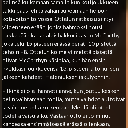
pelinsä kulkemaan samalla kun kotijoukkueen
takki pääsi ehkä vähän aukeamaan helpon
kotivoiton toivossa. Ottelun ratkaisu siirtyi
viidenteen erään, jonka hahmoksi nousi
Lakkapään kanadalaishakkuri Jason McCarthy,
joka teki 15 pisteen erässä peräti 10 pistettä
tehoin +8. Ottelun kolme viimeistä pistettä
olivat McCarthyn käsialaa, kun hän ensin
hyökkäsi joukkueensa 13. pisteen ja torjui sen
jälkeen kahdesti Heleniuksen iskulyönnin.
– Ikinä ei ole ihannetilanne, kun joutuu kesken
pelin vaihtamaan roolia, mutta vaihdot auttoivat
ja saimme peliä kulkemaan. Meillä oli otteluun
todella vaisu alku. Vastaanotto ei toiminut
kahdessa ensimmäisessä erässä ollenkaan,