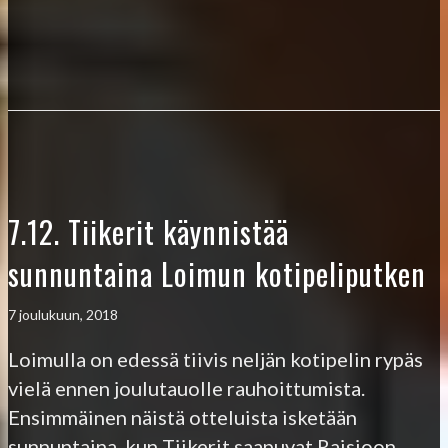
7.12. Tiikerit käynnistää
sunnuntaina Loimun kotipeliputken
7 joulukuun, 2018
Loimulla on edessä tiivis neljän kotipelin rypäs
vielä ennen joulutauolle rauhoittumista.
Ensimmäinen näistä otteluista isketään
sunnuntaina, kun Tiikerit saapuvat Raisioon