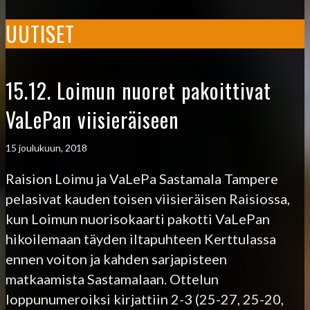
UUTISET
15.12. Loimun nuoret pakoittivat
VaLePan viisieräiseen
15 joulukuun, 2018
Raision Loimu ja VaLePa Sastamala Tampere
pelasivat kauden toisen viisieräisen Raisiossa,
kun Loimun nuorisokaarti pakotti VaLePan
hikoilemaan täyden iltapuhteen Kerttulassa
ennen voiton ja kahden sarjapisteen
matkaamista Sastamalaan. Ottelun
loppunumeroiksi kirjattiin 2-3 (25-27, 25-20,