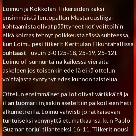
Loimun ja Kokkolan Tiikereiden kaksi
ensimmäistä lentopallon Mestaruusliiga-
kohtaamista olivat päättyneet kotivoittoihin
eikä kolmas tehnyt poikkeusta tässä suhteessa,
kun Loimu pesi tiikerit Kerttulan liikuntahallissa
puhtaasti luvuin 3-0 (25-18, 25-19, 25-12).
Loimu oli sunnuntaina kaikessa vieraita
askeleen jos toisenkin edellä eikä ottelun
voittajasta syntynyt edes kunnon taistelua.
Ottelun ensimmäiset pallot olivat värikkäitä ja
illan tuomarilinjaakin aseteltiin paikoilleen heti
alkumetreillä. Loimu vahvisti jo ratkaisevan
tuntuiseksi venynyttä etumatkaansa, kun Pablo
Guzman torjui tilanteeksi 16-11. Tiikerit nousi