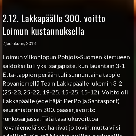
2.12. Lakkapäälle 300. voitto
Loimun kustannuksella
2 joulukuun, 2018
Loimun viikonlopun Pohjois-Suomen kiertueen
saldoksi tuli yksi sarjapiste, kun lauantain 3-1
Etta-tappion perään tuli sunnuntaina tappio
Rovaniemellä Team Lakkapäälle lukemin 3-2
(25-23, 25-22, 19-25, 15-25, 15-12). Voitto oli
Lakkapäälle (edeltäjät PerPo ja Santasport)
seurahistorian 300. pääsarjavoitto
runkosarjassa. Tätä tasalukuvoittoa
rovaniemeläiset hakivat jo tovin, mutta viisi
edellistä yritystä Mestaruusliiga-parketeilla