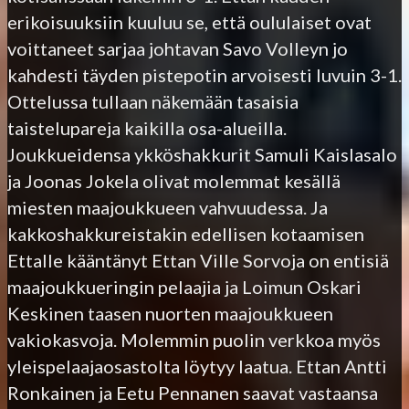
erikoisuuksiin kuuluu se, että oululaiset ovat
voittaneet sarjaa johtavan Savo Volleyn jo
kahdesti täyden pistepotin arvoisesti luvuin 3-1.
Ottelussa tullaan näkemään tasaisia
taistelupareja kaikilla osa-alueilla.
Joukkueidensa ykköshakkurit Samuli Kaislasalo
ja Joonas Jokela olivat molemmat kesällä
miesten maajoukkueen vahvuudessa. Ja
kakkoshakkureistakin edellisen kotaamisen
Ettalle kääntänyt Ettan Ville Sorvoja on entisiä
maajoukkueringin pelaajia ja Loimun Oskari
Keskinen taasen nuorten maajoukkueen
vakiokasvoja. Molemmin puolin verkkoa myös
yleispelaajaosastolta löytyy laatua. Ettan Antti
Ronkainen ja Eetu Pennanen saavat vastaansa