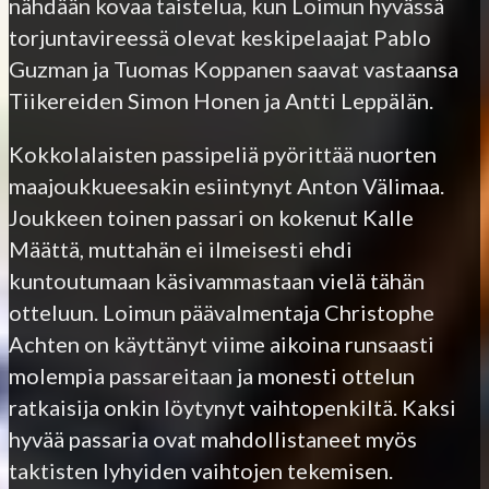
nähdään kovaa taistelua, kun Loimun hyvässä
torjuntavireessä olevat keskipelaajat Pablo
Guzman ja Tuomas Koppanen saavat vastaansa
Tiikereiden Simon Honen ja Antti Leppälän.
Kokkolalaisten passipeliä pyörittää nuorten
maajoukkueesakin esiintynyt Anton Välimaa.
Joukkeen toinen passari on kokenut Kalle
Määttä, muttahän ei ilmeisesti ehdi
kuntoutumaan käsivammastaan vielä tähän
otteluun. Loimun päävalmentaja Christophe
Achten on käyttänyt viime aikoina runsaasti
molempia passareitaan ja monesti ottelun
ratkaisija onkin löytynyt vaihtopenkiltä. Kaksi
hyvää passaria ovat mahdollistaneet myös
taktisten lyhyiden vaihtojen tekemisen.