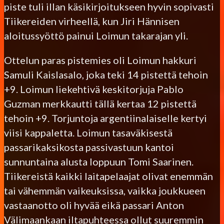
piste tuli illan käsikirjoitukseen hyvin sopivasti
Tiikereiden virheellä, kun Jiri Hännisen
aloitussyöttö painui Loimun takarajan yli.
Ottelun paras pistemies oli Loimun hakkuri
Samuli Kaislasalo, joka teki 14 pistettä tehoin
+9. Loimun liekehtivä keskitorjuja Pablo
Guzman merkkautti tällä kertaa 12 pistettä
tehoin +9. Torjuntoja argentiinalaiselle kertyi
viisi kappaletta. Loimun tasaväkisestä
passarikaksikosta passivastuun kantoi
sunnuntaina alusta loppuun Tomi Saarinen.
Tiikereistä kaikki laitapelaajat olivat enemmän
tai vähemmän vaikeuksissa, vaikka joukkueen
vastaanotto oli hyvää eikä passari Anton
Välimaankaan iltapuhteessa ollut suuremmin