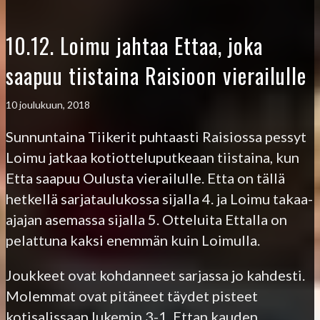
10.12. Loimu jahtaa Ettaa, joka
saapuu tiistaina Raisioon vierailulle
10 joulukuun, 2018
Sunnuntaina Tiikerit puhtaasti Raisiossa pessyt
Loimu jatkaa kotiotteluputkeaan tiistaina, kun
Etta saapuu Oulusta vierailulle. Etta on tällä
hetkellä sarjataulukossa sijalla 4. ja Loimu takaa-
ajajan asemassa sijalla 5. Otteluita Ettalla on
pelattuna kaksi enemmän kuin Loimulla.
Joukkeet ovat kohdanneet sarjassa jo kahdesti.
Molemmat ovat pitäneet täydet pisteet
kotisalissaan lukemin 3-1. Ettan kauden