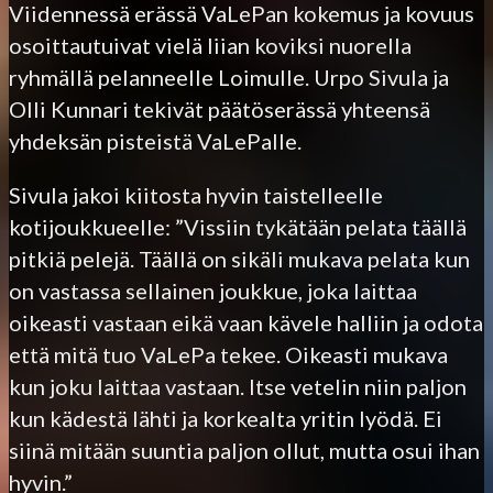
Viidennessä erässä VaLePan kokemus ja kovuus
osoittautuivat vielä liian koviksi nuorella
ryhmällä pelanneelle Loimulle. Urpo Sivula ja
Olli Kunnari tekivät päätöserässä yhteensä
yhdeksän pisteistä VaLePalle.
Sivula jakoi kiitosta hyvin taistelleelle
kotijoukkueelle: ”Vissiin tykätään pelata täällä
pitkiä pelejä. Täällä on sikäli mukava pelata kun
on vastassa sellainen joukkue, joka laittaa
oikeasti vastaan eikä vaan kävele halliin ja odota
että mitä tuo VaLePa tekee. Oikeasti mukava
kun joku laittaa vastaan. Itse vetelin niin paljon
kun kädestä lähti ja korkealta yritin lyödä. Ei
siinä mitään suuntia paljon ollut, mutta osui ihan
hyvin.”