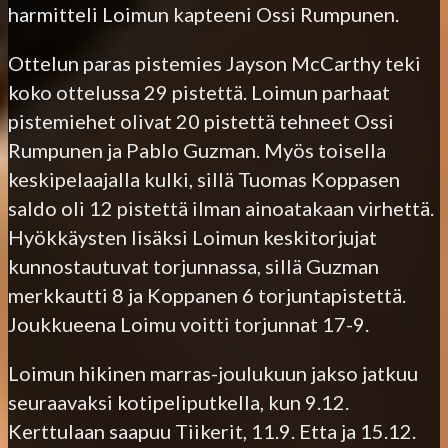
harmitteli Loimun kapteeni Ossi Rumpunen.
Ottelun paras pistemies Jayson McCarthy teki
koko ottelussa 29 pistettä. Loimun parhaat
pistemiehet olivat 20 pistettä tehneet Ossi
Rumpunen ja Pablo Guzman. Myös toisella
keskipelaajalla kulki, sillä Tuomas Koppasen
saldo oli 12 pistettä ilman ainoatakaan virhettä.
Hyökkäysten lisäksi Loimun keskitorjujat
kunnostautuvat torjunnassa, sillä Guzman
merkkautti 8 ja Koppanen 6 torjuntapistettä.
Joukkueena Loimu voitti torjunnat 17-9.
Loimun hikinen marras-joulukuun jakso jatkuu
seuraavaksi kotipeliputkella, kun 9.12.
Kerttulaan saapuu Tiikerit, 11.9. Etta ja 15.12.