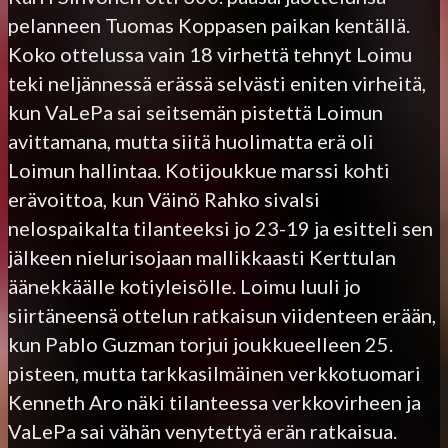
pelanneen Tuomas Koppasen paikan kentällä.
Koko ottelussa vain 18 virhettä tehnyt Loimu
teki neljännessä erässä selvästi eniten virheitä,
kun VaLePa sai seitsemän pistettä Loimun
avittamana, mutta siitä huolimatta erä oli
Loimun hallintaa. Kotijoukkue marssi kohti
erävoittoa, kun Väinö Rahko sivalsi
nelospaikalta tilanteeksi jo 23-19 ja esitteli sen
jälkeen nielurisojaan mallikkaasti Kerttulan
äänekkäälle kotiyleisölle. Loimu luuli jo
siirtäneensä ottelun ratkaisun viidenteen erään,
kun Pablo Guzman torjui joukkueelleen 25.
pisteen, mutta tarkkasilmäinen verkkotuomari
Kenneth Aro näki tilanteessa verkkovirheen ja
VaLePa sai vähän venytettyä erän ratkaisua.