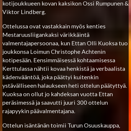
kotijoukkueen kovan kaksikon Ossi Rumpunen &
Viktor Lindberg.
Ottelussa ovat vastakkain myös kenties
Mestaruusliigankaksi värikkäintä
valmentajapersoonaa, kun Ettan Olli Kuoksa tuo
joukkonsa Loimun Christophe Achtenin
kotipesään. Eensimmäisessä kohtaamisessa
Kerttulassa nähtii kovaa henkistä ja verbaalista
kädenvääntöä, joka päättyi kuitenkin
ystävälliseen halaukseen heti ottelun päätyttyä.
Kuoksa on ollut jo kahdeksan vuotta Ettan
peräsimessä ja saavutti juuri 300 ottelun
rajapyykin päävalmentajana.
Ottelun isäntänän toimii Turun Osuuskauppa,