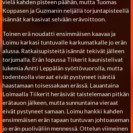
vielä kahden pisteen päähän, mutta Tuomas
Koppasen ja Guzmanin neljällä torjuntapisteellä
isännät karkasivat selvään erävoittoon.
Toinen erä noudatti ensimmäisen kaavaa ja
Loimu karkasi tuntuvalle karkumatkalle jo erän
alussa. Ratkaisupisteitä isännät tekivät jälleen
torjumalla. Erän lopussa Tiikerit kaunistelivat
lukemia Antti Leppälän syöttövuorolla, mutta
todenteolla vieraat eivät pystyneet isäntiä
haastamaan toisessakaan erässä. Lauantaina
Loimaalla Tiikerit heräsivät taistelemaan pitkän
erätauon jälkeen, mutta sunnuntaina vieraat
eivät pystyneet samaan. Loimu hankki kahden
ensimmäisen erän tapaan tuntuvan johtoaseman
jo erän puoliväliin mennessä. Ottelun viimeinen