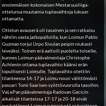
ensimmäisen kokonaisen Mestaruusliiga-
ottelunsa muutamia tuplavaihtoja lukuun
ottamatta.
Ottelun avauserä oli tasainen ja sen ratkaisu
nähtiin vasta jatkopalloilla, kun Loimun Pablo
Guzman torjui Urpo Sivulan peipin niukasti
leveäksi. Toinen erä aaltoili puolelta toiselle,
kunnes Loimun päävalmentaja Christophe
Achtenin ottama tuplavaihto käänsi erän
lopullisesti Loimulle. Tuplavaihto otettiin
tilanteessa 14-17 ja Loimu nousi välittömästi
passari Tomi Saarisen syöttövuorolla tasoihin.
VaLePan päävalmentaja Radovan Gacicin
aikalisät tilanteissa 17-17 ja 20-18 eivät
pysäyttäneet Loimun rynnistystä erävoittoon.