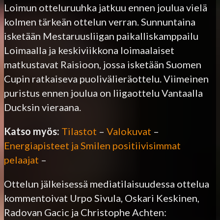
Loimun otteluruuhka jatkuu ennen joulua vielä
kolmen tärkeän ottelun verran. Sunnuntaina
isketään Mestaruusliigan paikalliskamppailu
Loimaalla ja keskiviikkona loimaalaiset
matkustavat Raisioon, jossa isketään Suomen
Cupin ratkaiseva puolivälieräottelu. Viimeinen
puristus ennen joulua on liigaottelu Vantaalla
Ducksin vieraana.
Katso myös:
Tilastot
–
Valokuvat
–
Energiapisteet ja Smilen positiivisimmat
pelaajat
–
Ottelun jälkeisessä mediatilaisuudessa ottelua
kommentoivat Urpo Sivula, Oskari Keskinen,
Radovan Gacic ja Christophe Achten: