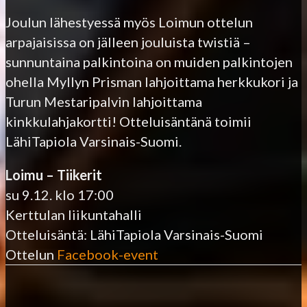
Joulun lähestyessä myös Loimun ottelun
arpajaisissa on jälleen jouluista twistiä –
sunnuntaina palkintoina on muiden palkintojen
ohella Myllyn Prisman lahjoittama herkkukori ja
Turun Mestaripalvin lahjoittama
kinkkulahjakortti! Otteluisäntänä toimii
LähiTapiola Varsinais-Suomi.
Loimu – Tiikerit
su 9.12. klo 17:00
Kerttulan liikuntahalli
Otteluisäntä: LähiTapiola Varsinais-Suomi
Ottelun
Facebook-event