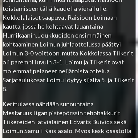
toistamiseen tällä kaudella vierailulle.
Kokkolalaiset saapuvat Raisioon Loimaan
kautta, jossa he kohtaavat lauantaina
Hurrikaanin. Joukkueiden ensimmäinen
kohtaaminen Loimun juhlaottelussa päättyi
Loimun 3-0 voittoon, mutta Kokkolassa Tiikerit
oli parempi luvuin 3-1. Loimu ja Tiikerit ovat
molemmat pelaneet neljätoista ottelua.
Sarjataulukosat Loimu löytyy sijalta 5. ja Tiikerit
8.
Kerttulassa nähdään sunnuntaina
Mestaruusliigan pistepörssin tehohakkurit
Tiikereiden latvialainen Edvarts Buivids sekä
Loimun Samuli Kaislasalo. Myös keskiosastolla