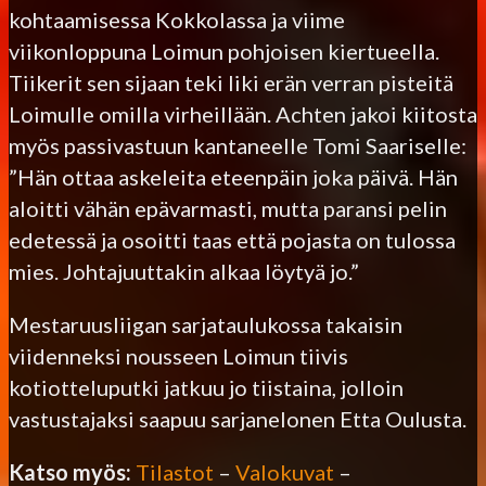
kohtaamisessa Kokkolassa ja viime
viikonloppuna Loimun pohjoisen kiertueella.
Tiikerit sen sijaan teki liki erän verran pisteitä
Loimulle omilla virheillään. Achten jakoi kiitosta
myös passivastuun kantaneelle Tomi Saariselle:
”Hän ottaa askeleita eteenpäin joka päivä. Hän
aloitti vähän epävarmasti, mutta paransi pelin
edetessä ja osoitti taas että pojasta on tulossa
mies. Johtajuuttakin alkaa löytyä jo.”
Mestaruusliigan sarjataulukossa takaisin
viidenneksi nousseen Loimun tiivis
kotiotteluputki jatkuu jo tiistaina, jolloin
vastustajaksi saapuu sarjanelonen Etta Oulusta.
Katso myös:
Tilastot
–
Valokuvat
–