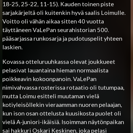
18-25, 25-22, 11-15). Kauden toinen piste
sarjakärjeltä oli kuitenkin hyvä saalis Loimulle.
Voitto oli vähän aikaa sitten 40 vuotta
täyttäneen VaLePan seurahistorian 500.
pääsarjassa runkosarja ja pudotuspelit yhteen
laskien.
Kovassa otteluruuhkassa olevat joukkueet
pelasivat lauantaina hieman normaalista
poikkeavin kokoonpanoin. VaLePan
nimivahvassa rosterissa rotaatio oli tutumpaa,
mutta Loimu esitteli muutaman vielä
kotiyleisöllekin vieraamman nuoren pelaajan,
kun ison osan ottelusta kuusikosta puolet oli
vielä A-juniori-ikäisiä. Isoimman näytönpaikan
sai hakkuri Oskari Keskinen, joka pelasi