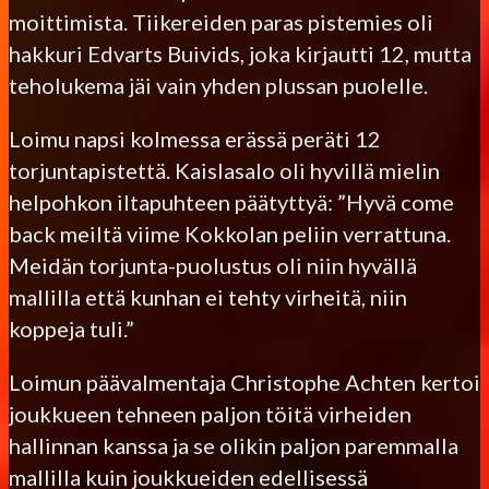
moittimista. Tiikereiden paras pistemies oli
hakkuri Edvarts Buivids, joka kirjautti 12, mutta
teholukema jäi vain yhden plussan puolelle.
Loimu napsi kolmessa erässä peräti 12
torjuntapistettä. Kaislasalo oli hyvillä mielin
helpohkon iltapuhteen päätyttyä: ”Hyvä come
back meiltä viime Kokkolan peliin verrattuna.
Meidän torjunta-puolustus oli niin hyvällä
mallilla että kunhan ei tehty virheitä, niin
koppeja tuli.”
Loimun päävalmentaja Christophe Achten kertoi
joukkueen tehneen paljon töitä virheiden
hallinnan kanssa ja se olikin paljon paremmalla
mallilla kuin joukkueiden edellisessä