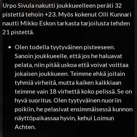
Urpo Sivula nakutti joukkueelleen peräti 32
pistettä tehoin +23. Myös kokenut Olli Kunnari
nautti Mikko Eskon tarkasta tarjoilusta tehden
21 pistettä.
Olen todella tyytyväinen pisteeseen.
Sanoin joukkueelle, että jos he haluavat
pelata, niin pitää uskoa että voivat voittaa
jokaisen joukkueen. Teimme ehkä joitain
tyhmiä virheitä, mutta kaiken kaikkiaan
teimme vain 18 virhettä koko pelissä. Se on
hyvä suoritus. Olen tyytyväinen nuoriin
poikiin, he pelasivat ensimmäisessä kunnon
näyttöpaikassaa hyvin, kehui Loimun
Achten.