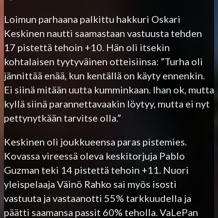
Loimun parhaana palkittu hakkuri Oskari
Keskinen nautti saamastaan vastuusta tehden
17 pistettä tehoin +10. Hän oli itsekin
kohtalaisen tyytyväinen otteisiinsa: ”Turha oli
jännittää enää, kun kentällä on käyty ennenkin.
Ei siinä mitään uutta kumminkaan. Ihan ok, mutta
kyllä siinä parannettavaakin löytyy, mutta ei nyt
pettynytkään tarvitse olla.”
Keskinen oli joukkueensa paras pistemies.
Kovassa vireessä oleva keskitorjuja Pablo
Guzman teki 14 pistettä tehoin +11. Nuori
yleispelaaja Väinö Rahko sai myös isosti
vastuuta ja vastaanotti 55% tarkkuudella ja
päätti saamansa passit 60% teholla. VaLePan