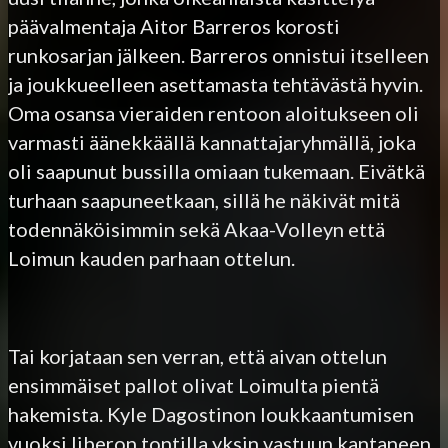
päävalmentaja Aitor Barreros korosti
runkosarjan jälkeen. Barreros onnistui itselleen
ja joukkueelleen asettamasta tehtävästä hyvin.
Oma osansa vieraiden rentoon aloitukseen oli
varmasti äänekkäällä kannattajaryhmällä, joka
oli saapunut bussilla omiaan tukemaan. Eivätkä
turhaan saapuneetkaan, sillä he näkivät mitä
todennäköisimmin sekä Akaa-Volleyn että
Loimun kauden parhaan ottelun.
Tai korjataan sen verran, että aivan ottelun
ensimmäiset pallot olivat Loimulta pientä
hakemista. Kyle Dagostinon loukkaantumisen
vuoksi liberon tontilla yksin vastuun kantaneen