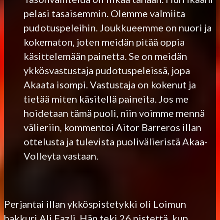
pelasi tasaisemmin. Olemme valmiita
pudotuspeleihin. Joukkueemme on nuori ja
kokematon, joten meidän pitää oppia
käsittelemään painetta. Se on meidän
ykkösvastustaja pudotuspeleissä, jopa
Akaata isompi. Vastustaja on kokenut ja
tietää miten käsitellä paineita. Jos me
hoidetaan tämä puoli, niin voimme mennä
välieriin, kommentoi Aitor Barreros illan
ottelusta ja tulevista puolivälieristä Akaa-
Volleyta vastaan.
Perjantai illan ykköspistetykki oli Loimun
hakkuri Ali Fazli. Hän teki 26 pistettä, kun