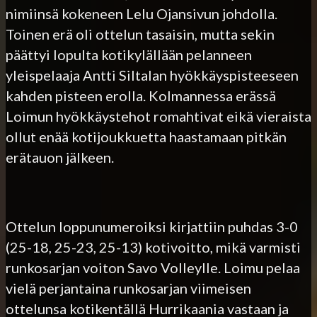
nimiinsä kokeneen Lelu Ojansivun johdolla.
Toinen erä oli ottelun tasaisin, mutta sekin
päättyi lopulta kotikylällään pelanneen
yleispelaaja Antti Siltalan hyökkäyspisteeseen
kahden pisteen erolla. Kolmannessa erässä
Loimun hyökkäystehot romahtivat eikä vieraista
ollut enää kotijoukkuetta haastamaan pitkän
erätauon jälkeen.
Ottelun loppunumeroiksi kirjattiin puhdas 3-0
(25-18, 25-23, 25-13) kotivoitto, mikä varmisti
runkosarjan voiton Savo Volleylle. Loimu pelaa
vielä perjantaina runkosarjan viimeisen
ottelunsa kotikentällä Hurrikaania vastaan ja