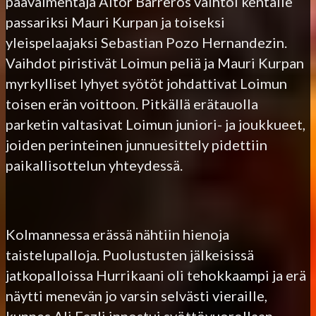
päävalmentaja Aitor Barreros vaihtoi kentälle
passariksi Mauri Kurpan ja toiseksi
yleispelaajaksi Sebastian Pozo Hernandezin.
Vaihdot piristivät Loimun peliä ja Mauri Kurpan
myrkylliset lyhyet syötöt johdattivat Loimun
toisen erän voittoon. Pitkällä erätauolla
parketin valtasivat Loimun juniori- ja joukkueet,
joiden perinteinen junnuesittely pidettiin
paikallisottelun yhteydessä.
Kolmannessa erässä nähtiin hienoja
taistelupalloja. Puolustusten jälkeisissä
jatkopalloissa Hurrikaani oli tehokkaampi ja erä
näytti menevän jo varsin selvästi vieraille,
kunnes Ali Fazli innostui syöttövuorollaan