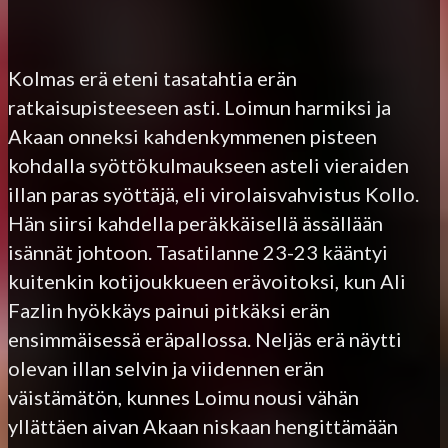
Kolmas erä eteni tasatahtia erän
ratkaisupisteeseen asti. Loimun harmiksi ja
Akaan onneksi kahdenkymmenen pisteen
kohdalla syöttökulmaukseen asteli vieraiden
illan paras syöttäjä, eli virolaisvahvistus Kollo.
Hän siirsi kahdella peräkkäisellä ässällään
isännät johtoon. Tasatilanne 23-23 kääntyi
kuitenkin kotijoukkueen erävoitoksi, kun Ali
Fazlin hyökkäys painui pitkäksi erän
ensimmäisessä eräpallossa. Neljäs erä näytti
olevan illan selvin ja viidennen erän
väistämätön, kunnes Loimu nousi vähän
yllättäen aivan Akaan niskaan hengittämään