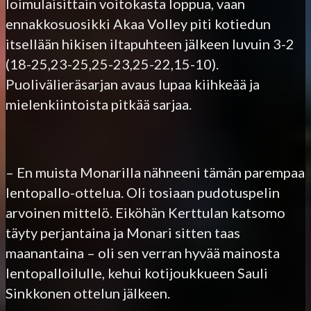
loimulaisittain voitokasta loppua, vaan
ennakkosuosikki Akaa Volley piti kotiedun
itsellään hikisen iltapuhteen jälkeen luvuin 3-2
(18-25,23-25,25-23,25-22,15-10).
Puolivälieräsarjan avaus lupaa kiihkeää ja
mielenkiintoista pitkää sarjaa.
– En muista Monarilla nähneeni tämän parempaa
lentopallo-ottelua. Oli tosiaan pudotuspelin
arvoinen mittelö. Eiköhän Kerttulan katsomo
täyty perjantaina ja Monari sitten taas
maanantaina – oli sen verran hyvää mainosta
lentopalloilulle, kehui kotijoukkueen Sauli
Sinkkonen ottelun jälkeen.