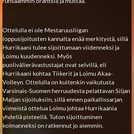
runsaammin oranssia ja mustaa.
Ottelulla ei ole Mestaruusliigan
loppusijoitusten kannalta enää merkitystä, sillä
Hurrikaani tulee sijoittumaan viidenneksi ja
Loimu kuudenneksi. Myös
puolivälierävastustajat ovat selvillä, eli
Hurrikaani kohtaa Tiikerit ja Loimu Akaa-
Volleyn. Ottelulla on kuitenkin vaikutusta
Varsinais-Suomen herruudesta pelattavan Siljan
Maljan sijoituksiin, sillä ennen paikallissarjan
viimeistä ottelua Loimu johtaa Hurrikaania
yhdellä pisteellä. Tuton sijoittuminen
kolmanneksi on ratkennut jo aiemmin.