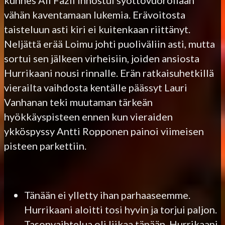
vähän kaventamaan lukemia. Erävoitosta
taisteluun asti kiri ei kuitenkaan riittänyt.
Neljättä erää Loimu johti puoliväliin asti, mutta
sortui sen jälkeen virheisiin, joiden ansiosta
Hurrikaani nousi rinnalle. Erän ratkaisuhetkillä
vierailta vaihdosta kentälle päässyt Lauri
Vanhanan teki muutaman tärkeän
hyökkäyspisteen ennen kun vieraiden
ykköspyssy Antti Ropponen painoi viimeisen
pisteen parkettiin.
Tänään ei ylletty ihan parhaaseemme.
Hurrikaani aloitti tosi hyvin ja torjui paljon.
Tasonvaihtelua oli liikaa tänään. Hurrikaani