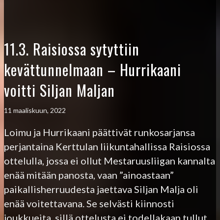
11.3. Raisiossa sytyttiin
kevättunnelmaan – Hurrikaani
voitti Siljan Maljan
11 maaliskuun, 2022
Loimu ja Hurrikaani päättivät runkosarjansa
perjantaina Kerttulan liikuntahallissa Raisiossa
ottelulla, jossa ei ollut Mestaruusliigan kannalta
enää mitään panosta, vaan ”ainoastaan”
paikallisherruudesta jaettava Siljan Malja oli
enää voitettavana. Se selvästi kiinnosti
joukkueita, sillä ottelusta ei todellakaan tullut