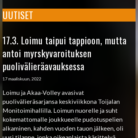
UUTISET
17.3. Loimu taipui tappioon, mutta
antoi myrskyvaroituksen
puolivälieräavauksessa
17 maaliskuun, 2022
Loimu ja Akaa-Volley avasivat
puolivälieräsarjansa keskiviikkona Toijalan
Monitoimihallilla. Loimun nuorelle ja suht
kokemattomalle joukkueelle pudotuspelien
alkaminen, kahden vuoden tauon jälkeen, oli
uusi tilanne, jonka oikeanlaista käsittelyä