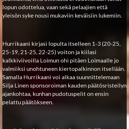
lopun odottelua, vaan sekä pelaajien että
yleisön syke nousi mukaviin keväisiin lukemiin.
Hurrikaani kirjasi lopulta itselleen 1-3 (20-25,
25-19, 21-25, 22-25) voiton ja kiilasi
kalkkiviivoilla Loimun ohi pitäen Loimaalle jo
valmiiksi unohtuneen kiertopalkinnon itsellään.
Samalla Hurrikaani voi alkaa suunnittelemaan
Silja Linen sponsoroiman kauden päätösristeilyn
ajankohtaa, kunhan pudotuspelit on ensin
pelattu päätökseen.