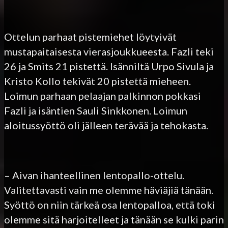
Ottelun parhaat pistemiehet löytyivät
mustapaitaisesta vierasjoukkueesta. Fazli teki
26 ja Smits 21 pistettä. Isänniltä Urpo Sivula ja
Kristo Kollo tekivät 20 pistettä mieheen.
Loimun parhaan pelaajan palkinnon pokkasi
Fazli ja isäntien Sauli Sinkkonen. Loimun
aloitussyöttö oli jälleen terävää ja tehokasta.
– Aivan ihanteellinen lentopallo-ottelu.
Valitettavasti vain me olemme häviäjiä tänään.
Syöttö on niin tärkeä osa lentopalloa, että toki
olemme sitä harjoitelleet ja tänään se kulki parin