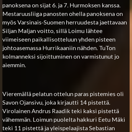
panoksena on sijat 6. ja 7. Hurmoksen kanssa.
Mestaruusliiga panosten ohella panoksena on
myös Varsinais-Suomen herruudesta jaettavaan
Siljan Maljan voitto, sillä Loimu lähtee
viimeiseen paikallisotteluun yhden pisteen
johtoasemassa Hurrikaaniin nähden. TuTon
kolmanneksi sijoittuminen on varmistunut jo
aiemmin.
Vieremällä pelatun ottelun paras pistemies oli
Savon Ojansivu, joka kirjautti 14 pistettä.
Virolainen Andrus Raadik teki kaksi pistettä
vähemmän. Loimun puolelta hakkuri Eetu Mäki
teki 11 pistettä ja yleispelaajista Sebastian