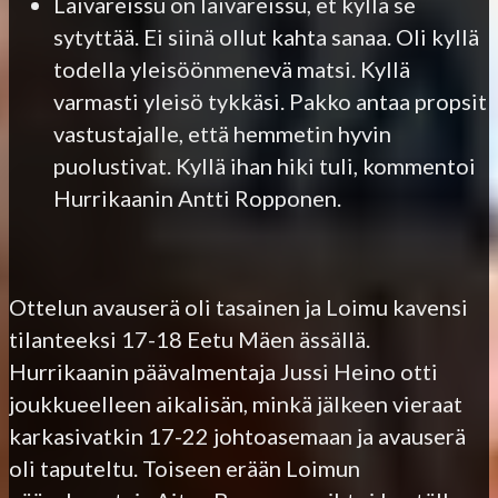
Laivareissu on laivareissu, et kyllä se
sytyttää. Ei siinä ollut kahta sanaa. Oli kyllä
todella yleisöönmenevä matsi. Kyllä
varmasti yleisö tykkäsi. Pakko antaa propsit
vastustajalle, että hemmetin hyvin
puolustivat. Kyllä ihan hiki tuli, kommentoi
Hurrikaanin Antti Ropponen.
Ottelun avauserä oli tasainen ja Loimu kavensi
tilanteeksi 17-18 Eetu Mäen ässällä.
Hurrikaanin päävalmentaja Jussi Heino otti
joukkueelleen aikalisän, minkä jälkeen vieraat
karkasivatkin 17-22 johtoasemaan ja avauserä
oli taputeltu. Toiseen erään Loimun