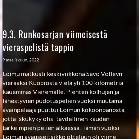
9.3. Runkosarjan viimeisestä
vieraspelistä tappio
9 maaliskuun, 2022
Loimu matkusti keskiviikkona Savo Volleyn
vieraaksi Kuopiosta vielä yli 100 kilometriä
kauemmas Vieremälle. Pienten kolhujen ja
lähestyvien pudotuspelien vuoksi muutama
avainpelaaja puuttui Loimun kokoonpanosta,
jotta Iskukyky olisi täydellinen kauden
tärkeimpien pelien alkaessa. Tämän vuoksi
Loimun avausseitsikko otteluun oli viime