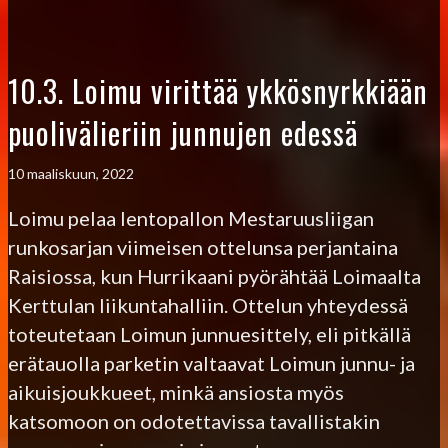
10.3. Loimu virittää ykkösnyrkkiään
puolivälieriin junnujen edessä
10 maaliskuun, 2022
Loimu pelaa lentopallon Mestaruusliigan
runkosarjan viimeisen ottelunsa perjantaina
Raisiossa, kun Hurrikaani pyörähtää Loimaalta
Kerttulan liikuntahalliin. Ottelun yhteydessä
toteutetaan Loimun junnuesittely, eli pitkällä
erätauolla parketin valtaavat Loimun junnu- ja
aikuisjoukkueet, minkä ansiosta myös
katsomoon on odotettavissa tavallistakin