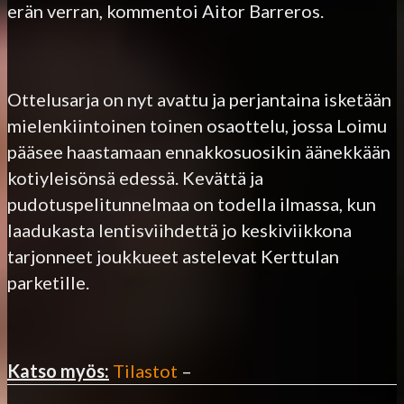
erän verran, kommentoi Aitor Barreros.
Ottelusarja on nyt avattu ja perjantaina isketään
mielenkiintoinen toinen osaottelu, jossa Loimu
pääsee haastamaan ennakkosuosikin äänekkään
kotiyleisönsä edessä. Kevättä ja
pudotuspelitunnelmaa on todella ilmassa, kun
laadukasta lentisviihdettä jo keskiviikkona
tarjonneet joukkueet astelevat Kerttulan
parketille.
Katso myös:
Tilastot
–