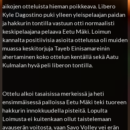
aikojen otteluista hieman poikkeava. Libero
Kyle Dagostino puki ylleen yleispelaajan paidan
ja hakkurin tontilla vastuun otti normaalisti
keskipelaajana pelaava Eetu Mäki. Loimun
kannalta positiivisia asioita ottelussa oli muiden
muassa keskitorjuja Tayeb Einisamareinin
ahertaminen koko ottelun kentällä sekä Aatu
Kulmalan hyvä peli liberon tontilla.
Ottelu alkoi tasaisissa merkeissä ja heti
ensimmäisessä palloissa Eetu Mäki teki tuoreen
hakkurin innokkuudella pisteitä. Lopulta
Loimusta ei kuitenkaan ollut taistelemaan
avauserän voitosta, vaan Savo Volley vei erän