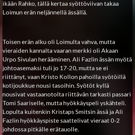
ikään Rahko, tällä kertaa syöttöviivan takaa
Loimun erän neljännellä ässällä.
Toisen erän alku oli Loimulta vahva, mutta
vieraiden kannalta vaaran merkki oli Akaan
Urpo Sivulan herääminen. Ali Fazlin ässän myötä
johtoasemaksi tuli jo 17-20, mutta se ei
riittänyt, vaan Kristo Kollon pahoilla syötöillä
kotijoukkue nousi tasoihin. Syötöt kyllä
nousivat vastaanotolta riittävän tarkasti passari
Tomi Saariselle, mutta hyökkäyspeli yskähteli.
Lopulta kuitenkin Kristaps Smitsin ässä ja Ali
Fazlin hyökkäyspiste saattelivat vieraat 0-2
johdossa pitkälle erätauolle.