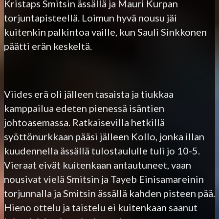
Kristaps Smitsin ässällä ja Mauri Kurpan
torjuntapisteellä. Loimun hyvä nousu jäi
kuitenkin palkintoa vaille, kun Sauli Sinkkonen
päätti erän keskeltä.
Viides erä oli jälleen tasaista ja tiukkaa
kamppailua edeten pienessä isäntien
johtoasemassa. Ratkaisevilla hetkillä
syöttönurkkaan pääsi jälleen Kollo, jonka illan
kuudennella ässällä tulostaululle tuli jo 10-5.
Vieraat eivät kuitenkaan antautuneet, vaan
nousivat vielä Smitsin ja Tayeb Einisamareinin
torjunnalla ja Smitsin ässällä kahden pisteen pää.
Hieno ottelu ja taistelu ei kuitenkaan saanut