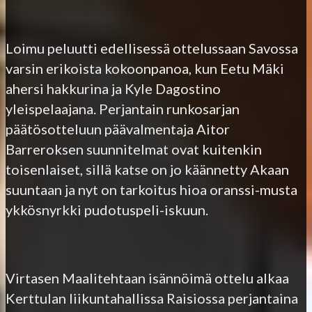
Loimu peluutti edellisessä ottelussaan Savossa
varsin erikoista kokoonpanoa, kun Eetu Mäki
ahersi hakkurina ja Kyle Dagostino
yleispelaajana. Perjantain runkosarjan
päätösotteluun päävalmentaja Aitor
Barreroksen suunnitelmat ovat kuitenkin
toisenlaiset, sillä katse on jo käännetty Akaan
suuntaan ja nyt on tarkoitus hioa oranssi-musta
ykkösnyrkki pudotuspeli-iskuun.
Virtasen Maalitehtaan isännöimä ottelu alkaa
Kerttulan liikuntahallissa Raisiossa perjantaina