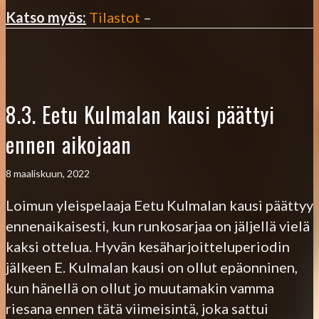
Katso myös:
Tilastot
–
8.3. Eetu Kulmalan kausi päättyi
ennen aikojaan
8 maaliskuun, 2022
Loimun yleispelaaja Eetu Kulmalan kausi päättyy
ennenaikaisesti, kun runkosarjaa on jäljellä vielä
kaksi ottelua. Hyvän kesäharjoitteluperiodin
jälkeen E. Kulmalan kausi on ollut epäonninen,
kun hänellä on ollut jo muutamakin vamma
riesana ennen tätä viimeisintä, joka sattui