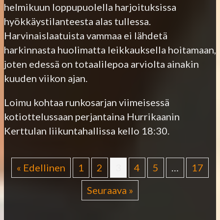
helmikuun loppupuolella harjoituksissa
hyökkäystilanteesta alas tullessa.
Harvinaislaatuista vammaa ei lähdetä
harkinnasta huolimatta leikkauksella hoitamaan,
joten edessä on totaalilepoa arviolta ainakin
kuuden viikon ajan.
Loimu kohtaa runkosarjan viimeisessä
kotiottelussaan perjantaina Hurrikaanin
Kerttulan liikuntahallissa kello 18:30.
« Edellinen
1
2
3
4
5
…
17
Seuraava »